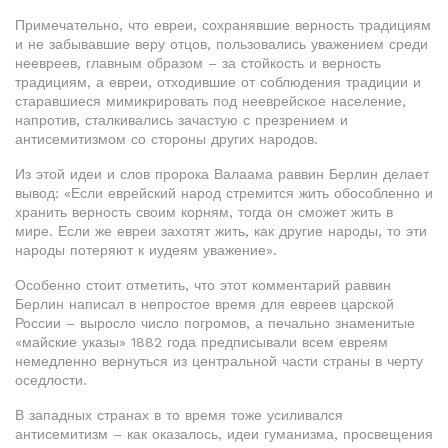
Примечательно, что евреи, сохранявшие верность традициям
и не забывавшие веру отцов, пользовались уважением среди
неевреев, главным образом – за стойкость и верность
традициям, а евреи, отходившие от соблюдения традиции и
старавшиеся мимикрировать под нееврейское население,
напротив, сталкивались зачастую с презрением и
антисемитизмом со стороны других народов.
Из этой идеи и слов пророка Валаама раввин Берлин делает
вывод: «Если еврейский народ стремится жить обособленно и
хранить верность своим корням, тогда он сможет жить в
мире. Если же евреи захотят жить, как другие народы, то эти
народы потеряют к иудеям уважение».
Особенно стоит отметить, что этот комментарий раввин
Берлин написал в непростое время для евреев царской
России – выросло число погромов, а печально знаменитые
«майские указы» 1882 года предписывали всем евреям
немедленно вернуться из центральной части страны в черту
оседлости.
В западных странах в то время тоже усиливался
антисемитизм – как оказалось, идеи гуманизма, просвещения