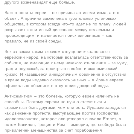
другого возненавидят еще больше.
Важно понять: евреи – не причина антисемитизма, а его
объект. А причина заключена в губительных установках
общества, в котором всегда что-то идет не по плану, людей
разрывает когнитивный диссонанс между желаемым и
происходящим, и начинается поиск виновников – как
правило, не из своей среды.
Век за веком таким «козлом отпущения» становился
еврейский народ, на который возлагалась ответственность за
события, не имеющие к нему никакого отношения – за чуму,
град и неурожай, за проигрыш в войне и экономический
кризис. И казавшееся анекдотичным обвинение в отсутствии
в кране воды недавно оказалось жизнью – в Иране евреев
официально обвинили в отсутствии дождевой воды.
Антисемитизм – это болезнь, которую евреи излечить не
способны. Поэтому евреям не нужно стесняться и
стремиться быть другими, чем они есть. Иудаизм зародился
как движение протеста, выступающее против господства
идолопоклонства, которое олицетворял сначала Египет, а
потом Вавилон, Греция и Рим – империи, где свобода была
привилегией меньшинства за счет порабощения