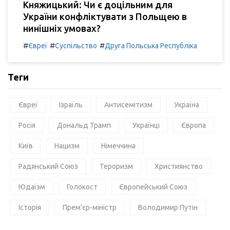
Княжицький: Чи є доцільним для
України конфліктувати з Польщею в
нинішніх умовах?
#
#
#
Євреї
Суспільство
Друга Польська Республіка
Теги
Євреї
Ізраїль
Антисемітизм
Україна
Росія
Дональд Трамп
Українці
Європа
Київ
Нацизм
Німеччина
Радянський Союз
Тероризм
Християнство
Юдаїзм
Голокост
Європейський Союз
Історія
Прем'єр-міністр
Володимир Путін