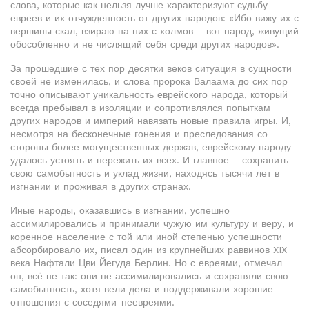
слова, которые как нельзя лучше характеризуют судьбу
евреев и их отчужденность от других народов: «Ибо вижу их с
вершины скал, взираю на них с холмов – вот народ, живущий
обособленно и не числящий себя среди других народов».
За прошедшие с тех пор десятки веков ситуация в сущности
своей не изменилась, и слова пророка Валаама до сих пор
точно описывают уникальность еврейского народа, который
всегда пребывал в изоляции и сопротивлялся попыткам
других народов и империй навязать новые правила игры. И,
несмотря на бесконечные гонения и преследования со
стороны более могущественных держав, еврейскому народу
удалось устоять и пережить их всех. И главное – сохранить
свою самобытность и уклад жизни, находясь тысячи лет в
изгнании и проживая в других странах.
Иные народы, оказавшись в изгнании, успешно
ассимилировались и принимали чужую им культуру и веру, и
коренное население с той или иной степенью успешности
абсорбировало их, писал один из крупнейших раввинов XIX
века Нафтали Цви Йегуда Берлин. Но с евреями, отмечал
он, всё не так: они не ассимилировались и сохраняли свою
самобытность, хотя вели дела и поддерживали хорошие
отношения с соседями-неевреями.