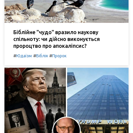
Біблійне "чудо" вразило наукову
спільноту: чи дійсно виконується
пророцтво про апокаліпсис?
#
#
#
Юдаїзм
Біблія
Пророк