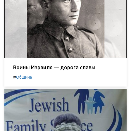
Воины Израиля — дорога славы
#
Община