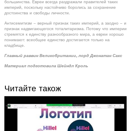
большинства. Евреи всегда раздражали правителей таких
империй, поскольку настойчиво боролись за сохранение
достоинства и свободы личности.
Антисемитизм – верный признак таких империй, а заодно – и
признак надвигающегося тоталитаризма. Потому что империи
стремятся к единству разнообразного мира, а евреи хорошо
понимают: всеобщее единство достигается только на
кладбище.
Главный раввин Великобритании, лорд Джонатан Сакс
Материал подготовила Шейндл Кроль
Читайте також