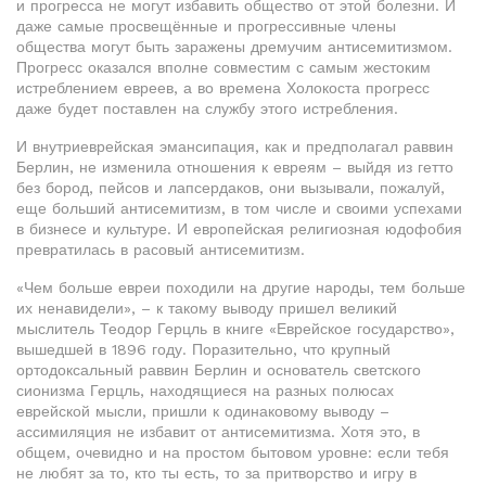
и прогресса не могут избавить общество от этой болезни. И
даже самые просвещённые и прогрессивные члены
общества могут быть заражены дремучим антисемитизмом.
Прогресс оказался вполне совместим с самым жестоким
истреблением евреев, а во времена Холокоста прогресс
даже будет поставлен на службу этого истребления.
И внутриеврейская эмансипация, как и предполагал раввин
Берлин, не изменила отношения к евреям – выйдя из гетто
без бород, пейсов и лапсердаков, они вызывали, пожалуй,
еще больший антисемитизм, в том числе и своими успехами
в бизнесе и культуре. И европейская религиозная юдофобия
превратилась в расовый антисемитизм.
«Чем больше евреи походили на другие народы, тем больше
их ненавидели», – к такому выводу пришел великий
мыслитель Теодор Герцль в книге «Еврейское государство»,
вышедшей в 1896 году. Поразительно, что крупный
ортодоксальный раввин Берлин и основатель светского
сионизма Герцль, находящиеся на разных полюсах
еврейской мысли, пришли к одинаковому выводу –
ассимиляция не избавит от антисемитизма. Хотя это, в
общем, очевидно и на простом бытовом уровне: если тебя
не любят за то, кто ты есть, то за притворство и игру в