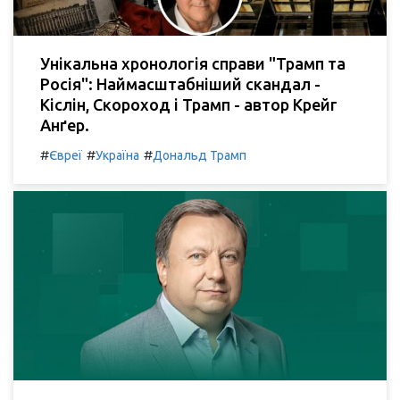
Унікальна хронологія справи "Трамп та
Росія": Наймасштабніший скандал -
Кіслін, Скороход і Трамп - автор Крейг
Анґер.
#
#
#
Євреї
Україна
Дональд Трамп