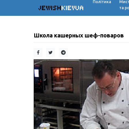
Політика
Мис
JEWISH
KIEVUA
та р
Школа кашерных шеф-поваров