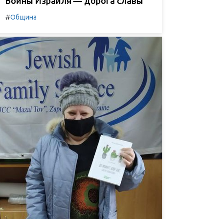
Воины Израиля — дорога славы
#
Община