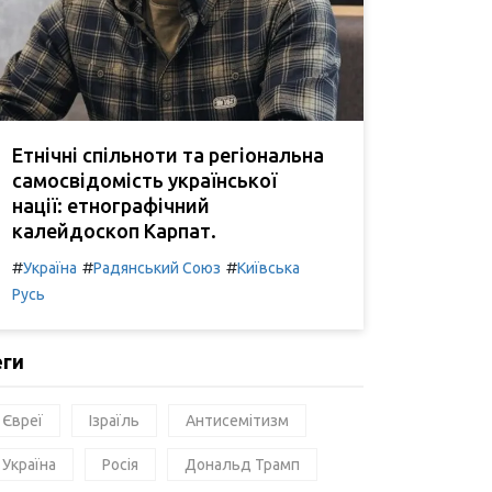
Етнічні спільноти та регіональна
самосвідомість української
нації: етнографічний
калейдоскоп Карпат.
#
#
#
Україна
Радянський Союз
Київська
Русь
еги
Євреї
Ізраїль
Антисемітизм
Україна
Росія
Дональд Трамп