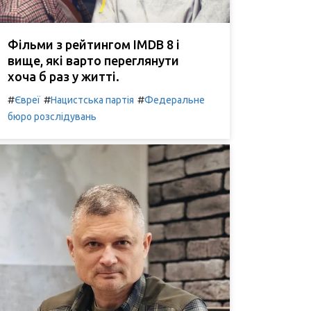
Фільми з рейтингом IMDB 8 і
вище, які варто переглянути
хоча б раз у житті.
#
#
#
Євреї
Нацистська партія
Федеральне
бюро розслідувань