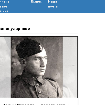
ика та
Бізнес
Наша
авне
почта
ління
айпопулярніше