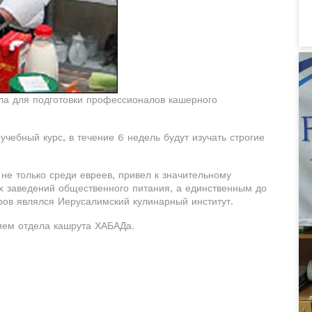
ола для подготовки профессионалов кашерного
учебный курс, в течение 6 недель будут изучать строгие
 не только среди евреев, привел к значительному
х заведений общественного питания, а единственным до
ов являлся Иерусалимский кулинарный институт.
ием отдела кашрута ХАБАДа.