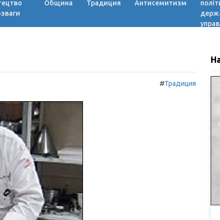
тецтво
Община
Традиция
Антисемитизм
політ
озваги
держ
управ
Н
#
Традиция