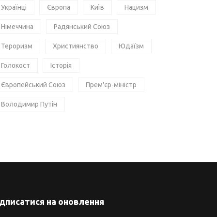
Українці
Європа
Київ
Нацизм
Німеччина
Радянський Союз
Тероризм
Християнство
Юдаїзм
Голокост
Історія
Європейський Союз
Прем'єр-міністр
Володимир Путін
ідписатися на оновлення