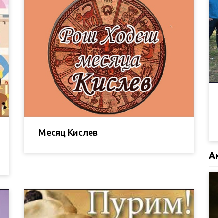
Месяц Кислев
А