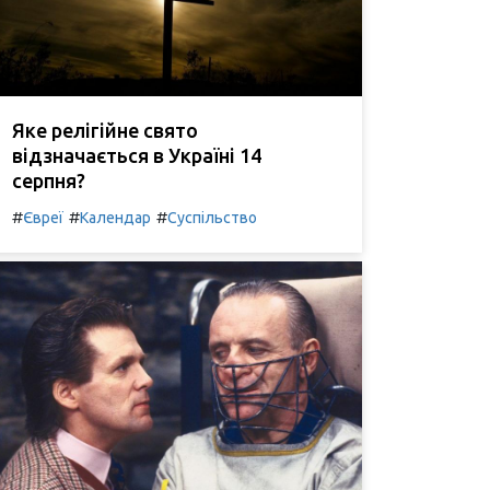
Яке релігійне свято
відзначається в Україні 14
серпня?
#
#
#
Євреї
Календар
Суспільство