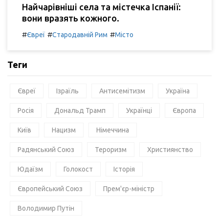
Найчарівніші села та містечка Іспанії:
вони вразять кожного.
#
#
#
Євреї
Стародавній Рим
Місто
Теги
Євреї
Ізраїль
Антисемітизм
Україна
Росія
Дональд Трамп
Українці
Європа
Київ
Нацизм
Німеччина
Радянський Союз
Тероризм
Християнство
Юдаїзм
Голокост
Історія
Європейський Союз
Прем'єр-міністр
Володимир Путін