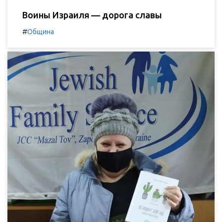
Воины Израиля — дорога славы
#
Община