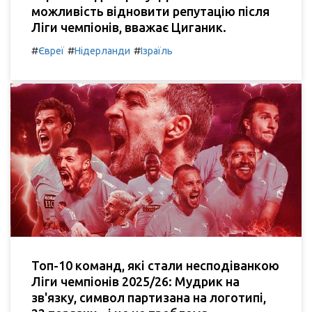
можливість відновити репутацію після
Ліги чемпіонів, вважає Циганик.
#
#
#
Євреї
Нідерланди
Ізраїль
Топ-10 команд, які стали несподіванкою
Ліги чемпіонів 2025/26: Мудрик на
зв'язку, символ партизана на логотипі,