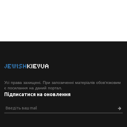
JEWISH
KIEVUA
Усі права захищені. При запозиченні матеріалів обов'язковим
є посилання на даний портал.
Підписатися на оновлення