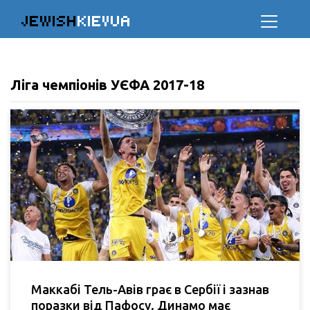
JEWISH
KIEVUA
Ліга чемпіонів УЄФА 2017-18
Маккабі Тель-Авів грає в Сербії і зазнав
поразки від Пафосу. Динамо має