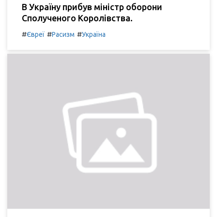
В Україну прибув міністр оборони
Сполученого Королівства.
#
#
#
Євреї
Расизм
Україна