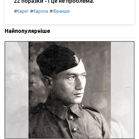
22 поразки - і це не проблема.
#
#
#
Євреї
Європа
Франція
Найпопулярніше