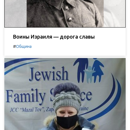
Воины Израиля — дорога славы
#
Община