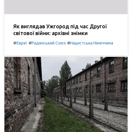
Як виглядав Ужгород під час Другої
світової війни: архівні знімки
#
#
#
Євреї
Радянський Союз
Нацистська Німеччина