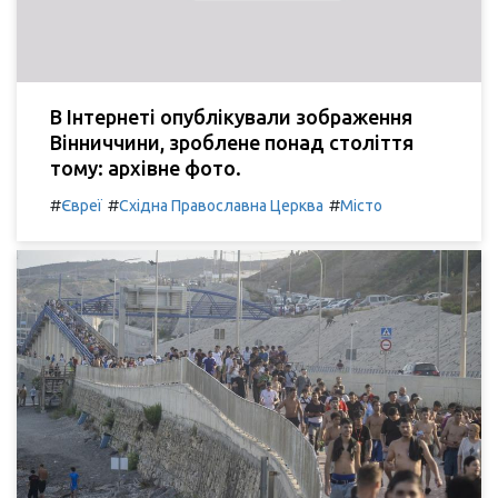
В Інтернеті опублікували зображення
Вінниччини, зроблене понад століття
тому: архівне фото.
#
#
#
Євреї
Східна Православна Церква
Місто