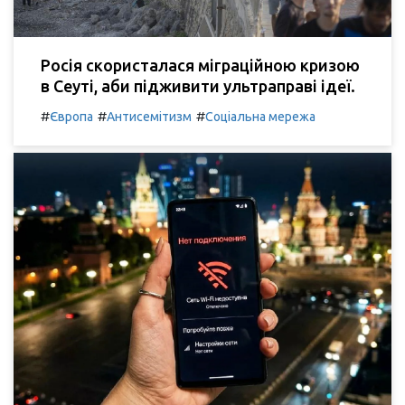
Росія скористалася міграційною кризою
в Сеуті, аби підживити ультраправі ідеї.
#
#
#
Європа
Антисемітизм
Соціальна мережа