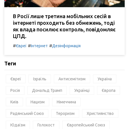
В Росії лише третина мобільних сесій в
інтернеті проходить без обмежень, тоді
як влада посилює контроль, повідомляє
ЦПД.
#
#
#
Євреї
Інтернет
Дезінформація
Теги
Євреї
Ізраїль
Антисемітизм
Україна
Росія
Дональд Трамп
Українці
Європа
Київ
Нацизм
Німеччина
Радянський Союз
Тероризм
Християнство
Юдаїзм
Голокост
Європейський Союз