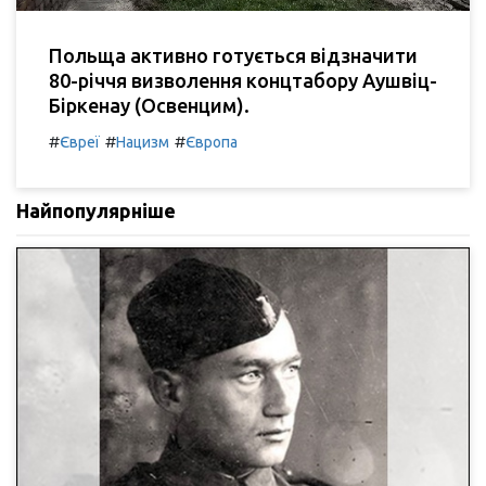
Польща активно готується відзначити
80-річчя визволення концтабору Аушвіц-
Біркенау (Освенцим).
#
#
#
Євреї
Нацизм
Європа
Найпопулярніше