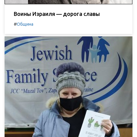
Воины Израиля — дорога славы
#
Община