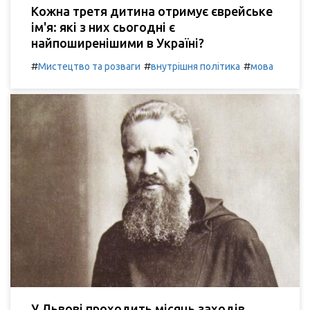
Кожна третя дитина отримує єврейське
ім'я: які з них сьогодні є
найпоширенішими в Україні?
#
#
#
Мистецтво та розваги
внутрішня політика
мова
У Львові проходить місяць заходів,