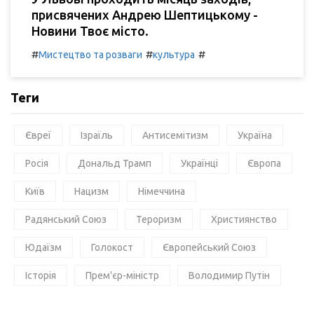
присвячених Андрею Шептицькому -
Новини Твоє місто.
#
#
#
Мистецтво та розваги
культура
Теги
Євреї
Ізраїль
Антисемітизм
Україна
Росія
Дональд Трамп
Українці
Європа
Київ
Нацизм
Німеччина
Радянський Союз
Тероризм
Християнство
Юдаїзм
Голокост
Європейський Союз
Історія
Прем'єр-міністр
Володимир Путін