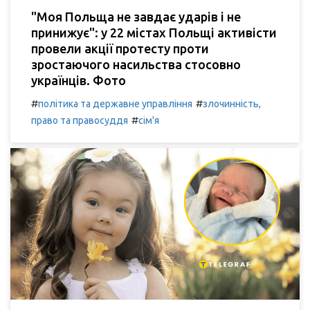
"Моя Польща не завдає ударів і не
принижує": у 22 містах Польщі активісти
провели акції протесту проти
зростаючого насильства стосовно
українців. Фото
#
#
політика та державне управління
злочинність,
#
право та правосуддя
сім'я