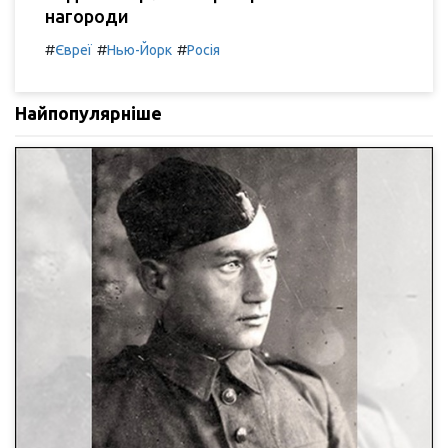
нагороди
#
#
#
Євреї
Нью-Йорк
Росія
Найпопулярніше