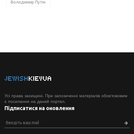
Володимир Путін
JEWISH
KIEVUA
Усі права захищені. При запозиченні матеріалів обов'язковим
є посилання на даний портал.
Підписатися на оновлення