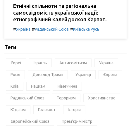
Етнічні спільноти та регіональна
самосвідомість української нації:
етнографічний калейдоскоп Карпат.
#
#
#
Україна
Радянський Союз
Київська Русь
Теги
Євреї
Ізраїль
Антисемітизм
Україна
Росія
Дональд Трамп
Українці
Європа
Київ
Нацизм
Німеччина
Радянський Союз
Тероризм
Християнство
Юдаїзм
Голокост
Історія
Європейський Союз
Прем'єр-міністр