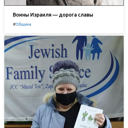
Воины Израиля — дорога славы
#
Община