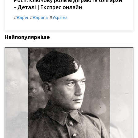
Росії: ключову роль відіграють олігархи
- Деталі | Експрес онлайн
#
#
#
Євреї
Європа
Україна
Найпопулярніше