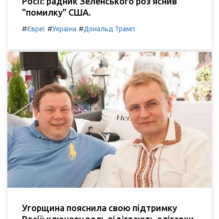
Росії: радник Зеленського роз’яснив
"помилку" США.
#
#
#
Євреї
Україна
Дональд Трамп
Угорщина пояснила свою підтримку