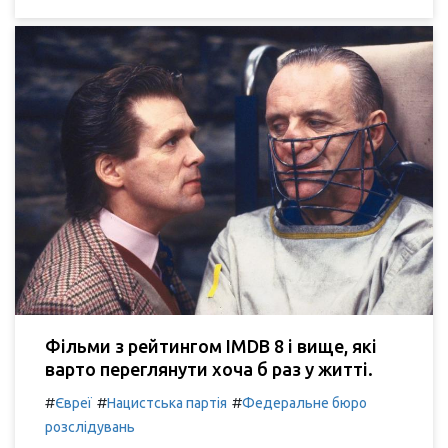
Фільми з рейтингом IMDB 8 і вище, які
варто переглянути хоча б раз у житті.
#
#
#
Євреї
Нацистська партія
Федеральне бюро
розслідувань