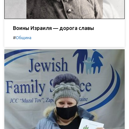
Воины Израиля — дорога славы
#
Община