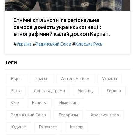
Етнічні спільноти та регіональна
самосвідомість української нації:
етнографічний калейдоскоп Карпат.
#
#
#
Україна
Радянський Союз
Київська Русь
Теги
Євреї
Ізраїль
Антисемітизм
Україна
Росія
Дональд Трамп
Українці
Європа
Київ
Нацизм
Німеччина
Радянський Союз
Тероризм
Християнство
Юдаїзм
Голокост
Історія