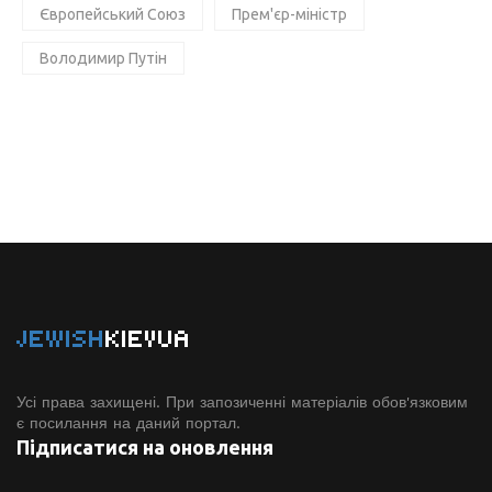
Європейський Союз
Прем'єр-міністр
Володимир Путін
JEWISH
KIEVUA
Усі права захищені. При запозиченні матеріалів обов'язковим
є посилання на даний портал.
Підписатися на оновлення