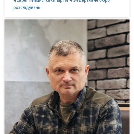
#
#
#
Євреї
Нацистська партія
Федеральне бюро
розслідувань