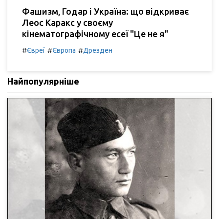
Фашизм, Годар і Україна: що відкриває
Леос Каракс у своєму
кінематографічному есеї "Це не я"
#
#
#
Євреї
Європа
Дрезден
Найпопулярніше