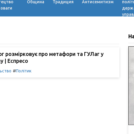
тецтво
Община
Традиция
Антисемитизм
політ
озваги
держ
управ
Н
рг розмірковує про метафори та ГУЛаг у
 | Еспресо
#
льство
Політик