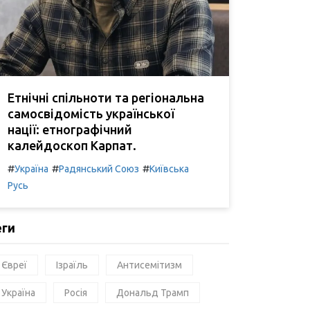
Етнічні спільноти та регіональна
самосвідомість української
нації: етнографічний
калейдоскоп Карпат.
#
#
#
Україна
Радянський Союз
Київська
Русь
еги
Євреї
Ізраїль
Антисемітизм
Україна
Росія
Дональд Трамп