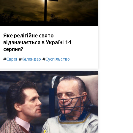
Яке релігійне свято
відзначається в Україні 14
серпня?
#
#
#
Євреї
Календар
Суспільство