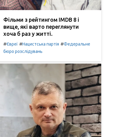
Фільми з рейтингом IMDB 8 і
вище, які варто переглянути
хоча б раз у житті.
#
#
#
Євреї
Нацистська партія
Федеральне
бюро розслідувань