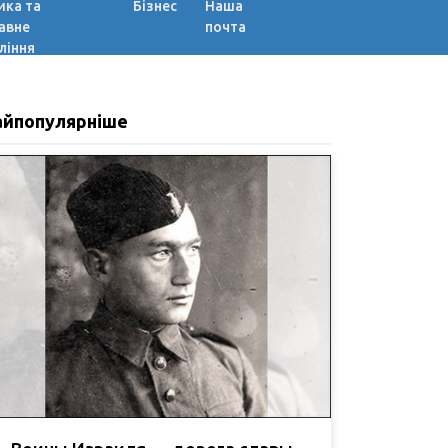
ика та
Бізнес
Наша
авне
почта
ління
айпопулярніше