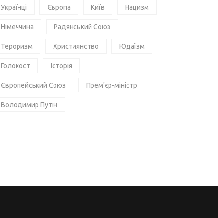
Українці
Європа
Київ
Нацизм
Німеччина
Радянський Союз
Тероризм
Християнство
Юдаїзм
Голокост
Історія
Європейський Союз
Прем'єр-міністр
Володимир Путін