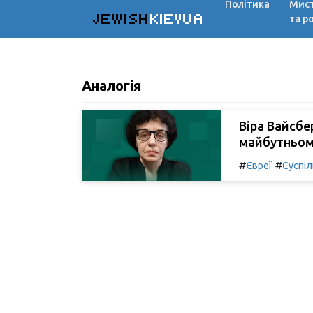
Політика
Мис
JEWISH
KIEVUA
та р
Аналогія
Віра Вайсбе
майбутньому
#
#
Євреї
Суспі