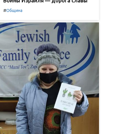
Воины Израиля — дорога славы
#
Община