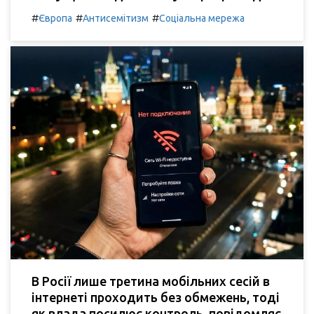
#
#
#
Європа
Антисемітизм
Соціальна мережа
В Росії лише третина мобільних сесій в
інтернеті проходить без обмежень, тоді
як влада посилює контроль, повідомляє