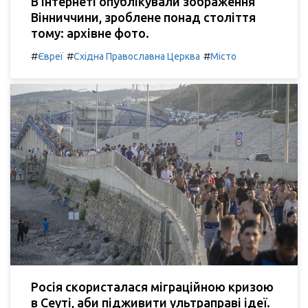
В Інтернеті опублікували зображення
Вінниччини, зроблене понад століття
тому: архівне фото.
#
#
#
Євреї
Східна Православна Церква
Місто
Росія скористалася міграційною кризою
в Сеуті, аби підживити ультраправі ідеї.