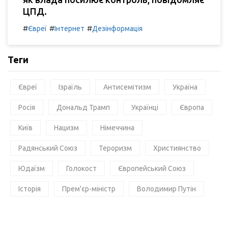
ЦПД.
#
#
#
Євреї
Інтернет
Дезінформація
Теги
Євреї
Ізраїль
Антисемітизм
Україна
Росія
Дональд Трамп
Українці
Європа
Київ
Нацизм
Німеччина
Радянський Союз
Тероризм
Християнство
Юдаїзм
Голокост
Європейський Союз
Історія
Прем'єр-міністр
Володимир Путін