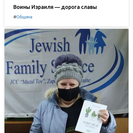
Воины Израиля — дорога славы
#
Община