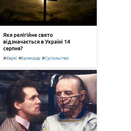
Яке релігійне свято
відзначається в Україні 14
серпня?
#
#
#
Євреї
Календар
Суспільство