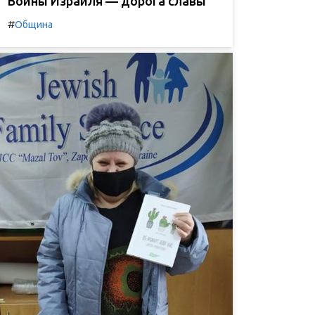
Воины Израиля — дорога славы
#
Община