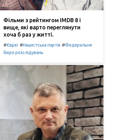
Фільми з рейтингом IMDB 8 і
вище, які варто переглянути
хоча б раз у житті.
#
#
#
Євреї
Нацистська партія
Федеральне
бюро розслідувань