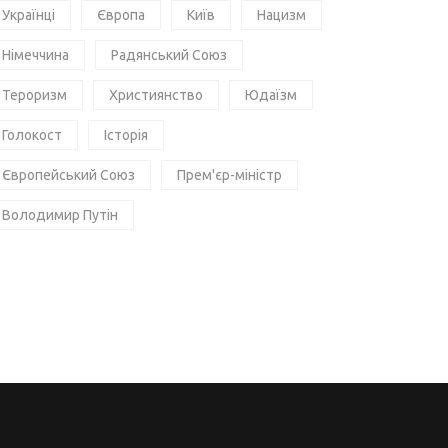
Українці
Європа
Київ
Нацизм
Німеччина
Радянський Союз
Тероризм
Християнство
Юдаїзм
Голокост
Історія
Європейський Союз
Прем'єр-міністр
Володимир Путін