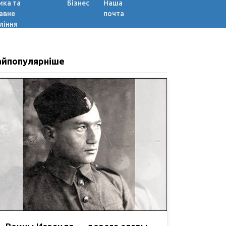
ика та
Бізнес
Наша
авне
почта
ління
айпопулярніше