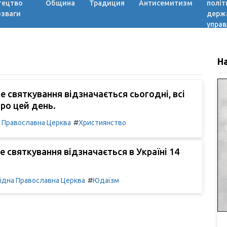
тецтво
Община
Традиция
Антисемитизм
політ
озваги
держ
управ
Н
ке святкування відзначається сьогодні, всі
ро цей день.
#
а Православна Церква
Християнство
не святкування відзначається в Україні 14
#
ідна Православна Церква
Юдаїзм