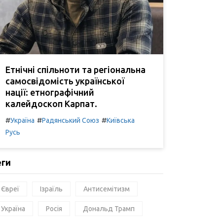
Етнічні спільноти та регіональна
самосвідомість української
нації: етнографічний
калейдоскоп Карпат.
#
#
#
Україна
Радянський Союз
Київська
Русь
еги
Євреї
Ізраїль
Антисемітизм
Україна
Росія
Дональд Трамп