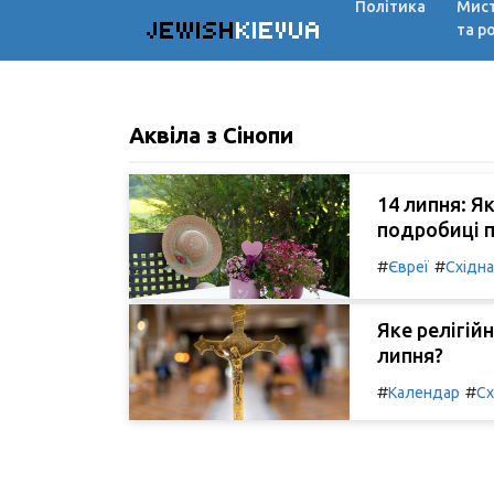
Політика
Мис
JEWISH
KIEVUA
та р
Аквіла з Сінопи
14 липня: Я
подробиці п
#
#
Євреї
Східн
Яке релігій
липня?
#
#
Календар
Сх