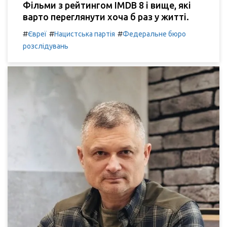
Фільми з рейтингом IMDB 8 і вище, які
варто переглянути хоча б раз у житті.
#
#
#
Євреї
Нацистська партія
Федеральне бюро
розслідувань