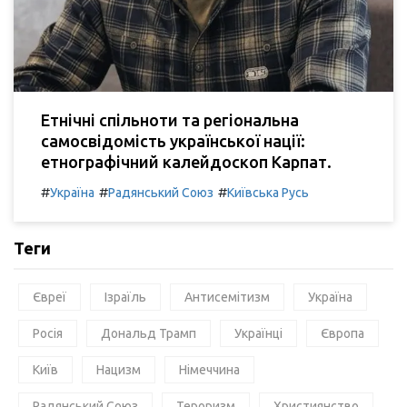
Етнічні спільноти та регіональна
самосвідомість української нації:
етнографічний калейдоскоп Карпат.
#
#
#
Україна
Радянський Союз
Київська Русь
Теги
Євреї
Ізраїль
Антисемітизм
Україна
Росія
Дональд Трамп
Українці
Європа
Київ
Нацизм
Німеччина
Радянський Союз
Тероризм
Християнство