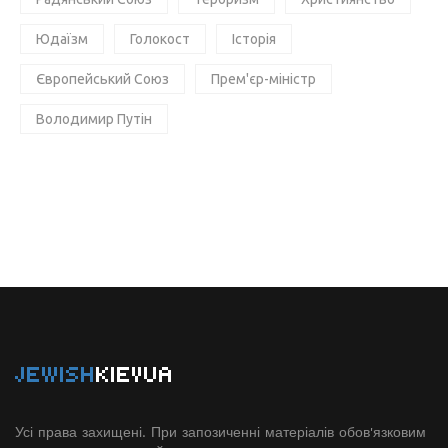
Юдаїзм
Голокост
Історія
Європейський Союз
Прем'єр-міністр
Володимир Путін
JEWISH
KIEVUA
Усі права захищені. При запозиченні матеріалів обов'язковим