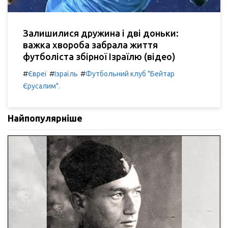
Залишилися дружина і дві доньки:
важка хвороба забрала життя
футболіста збірної Ізраїлю (відео)
#
#
#
Євреї
Ізраїль
Футбольний клуб "Бейтар
Єрусалим".
Найпопулярніше