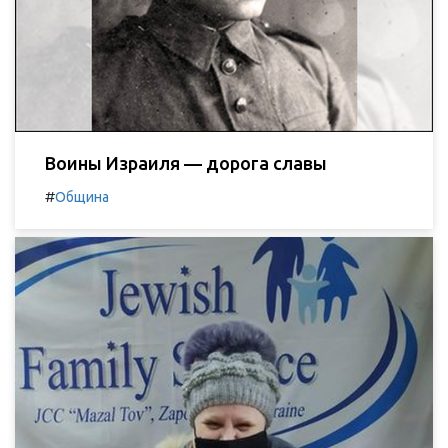
Воины Израиля — дорога славы
#
Община