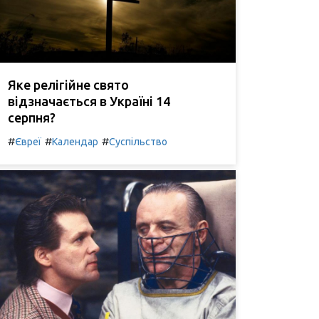
Яке релігійне свято
відзначається в Україні 14
серпня?
#
#
#
Євреї
Календар
Суспільство