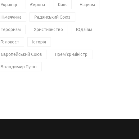
Українці
Європа
Київ
Нацизм
Німеччина
Радянський Союз
Тероризм
Християнство
Юдаїзм
Голокост
Історія
Європейський Союз
Прем'єр-міністр
Володимир Путін