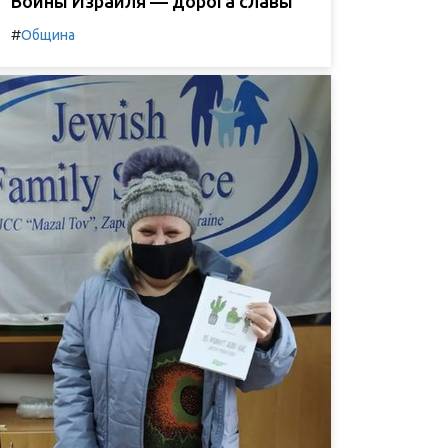
Воины Израиля — дорога славы
#
Община