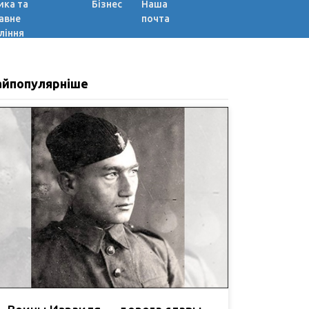
ика та
Бізнес
Наша
авне
почта
ління
айпопулярніше