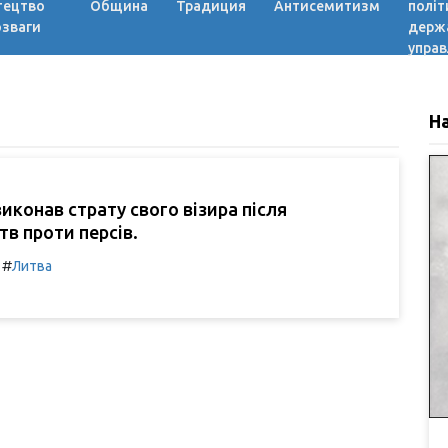
тецтво
Община
Традиция
Антисемитизм
політ
озваги
держ
управ
Н
виконав страту свого візира після
тв проти персів.
#
Литва