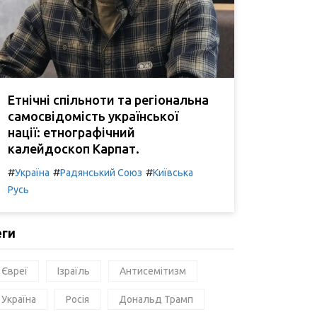
Етнічні спільноти та регіональна
самосвідомість української
нації: етнографічний
калейдоскоп Карпат.
#
#
#
Україна
Радянський Союз
Київська
Русь
еги
Євреї
Ізраїль
Антисемітизм
Україна
Росія
Дональд Трамп