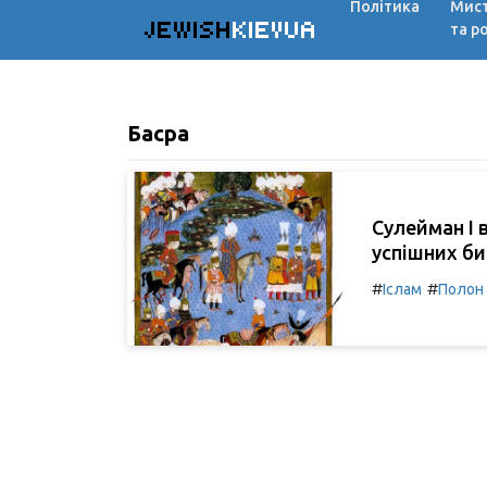
Політика
Мис
JEWISH
KIEVUA
та р
Басра
Сулейман I 
успішних би
#
#
Іслам
Полон