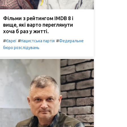
Фільми з рейтингом IMDB 8 і
вище, які варто переглянути
хоча б раз у житті.
#
#
#
Євреї
Нацистська партія
Федеральне
бюро розслідувань