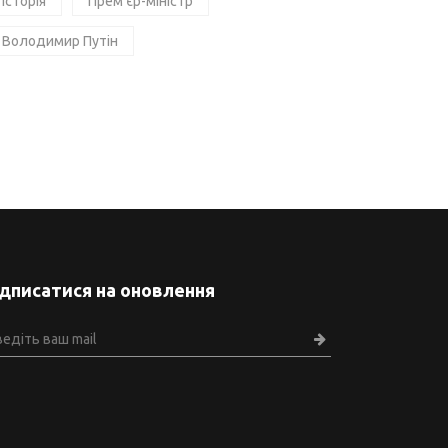
Історія
Прем'єр-міністр
Володимир Путін
ідписатися на оновлення