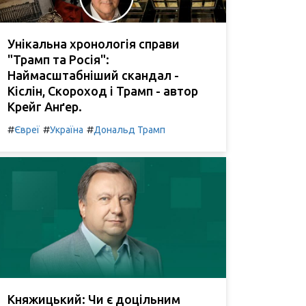
Унікальна хронологія справи
"Трамп та Росія":
Наймасштабніший скандал -
Кіслін, Скороход і Трамп - автор
Крейг Анґер.
#
#
#
Євреї
Україна
Дональд Трамп
Княжицький: Чи є доцільним