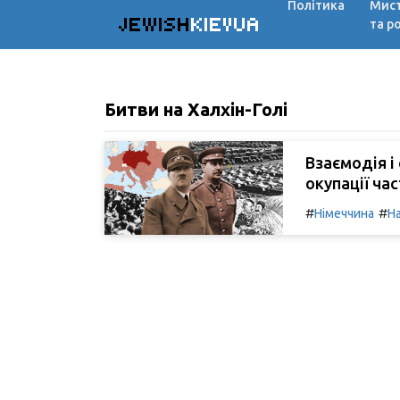
Політика
Мис
JEWISH
KIEVUA
та р
Битви на Халхін-Голі
Взаємодія і 
окупації ча
#
#
Німеччина
Н