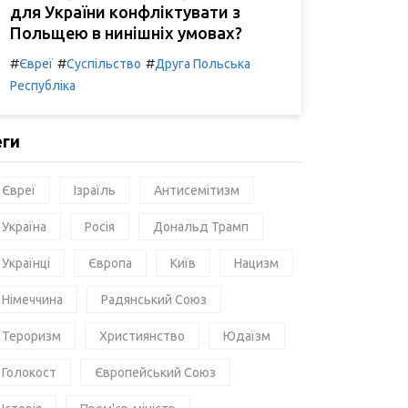
для України конфліктувати з
Польщею в нинішніх умовах?
#
#
#
Євреї
Суспільство
Друга Польська
Республіка
еги
Євреї
Ізраїль
Антисемітизм
Україна
Росія
Дональд Трамп
Українці
Європа
Київ
Нацизм
Німеччина
Радянський Союз
Тероризм
Християнство
Юдаїзм
Голокост
Європейський Союз