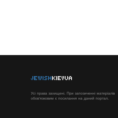
JEWISH
KIEVUA
Усі права захищені. При запозиченні матеріалів
обов'язковим є посилання на даний портал.