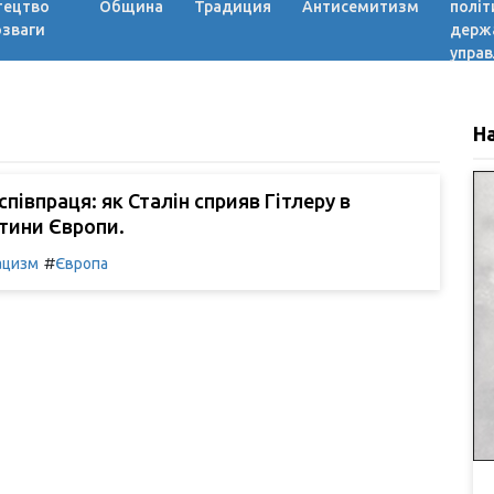
тецтво
Община
Традиция
Антисемитизм
політ
озваги
держ
управ
Н
співпраця: як Сталін сприяв Гітлеру в
стини Європи.
#
ацизм
Європа