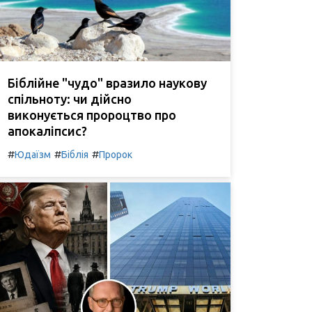
Біблійне "чудо" вразило наукову
спільноту: чи дійсно
виконується пророцтво про
апокаліпсис?
#
#
#
Юдаїзм
Біблія
Пророк