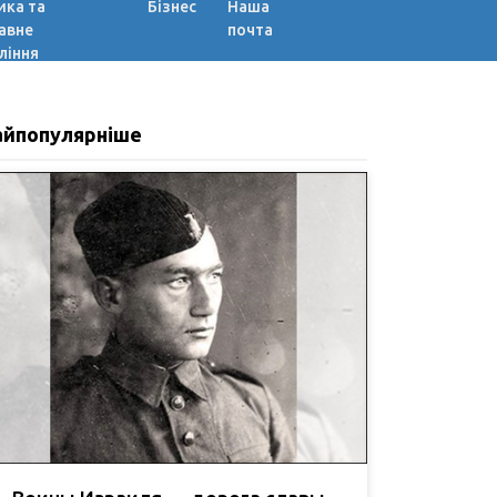
ика та
Бізнес
Наша
авне
почта
ління
айпопулярніше