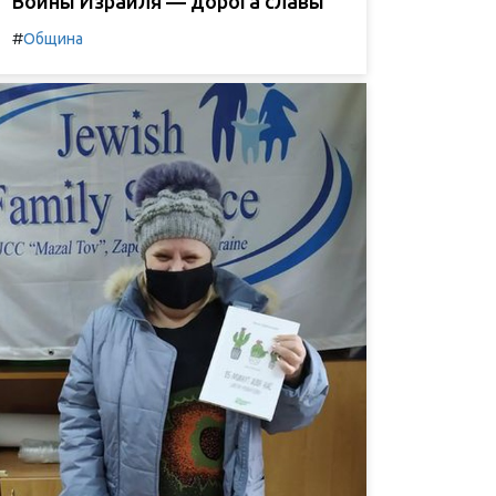
Воины Израиля — дорога славы
#
Община