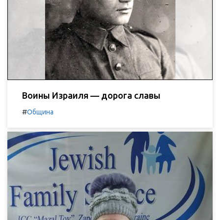
Воины Израиля — дорога славы
#
Община