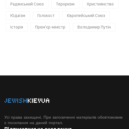
Радянський Союз
Тероризм
Християнство
Юдаїзм
Голокост
Європейський Союз
Історія
Прем'єр-міністр
Володимир Путін
JEWISH
KIEVUA
Усі права захищені. При запозиченні матеріалів обов'язковим
є посилання на даний портал.