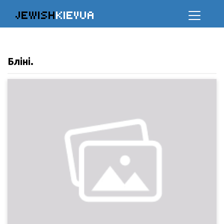
JEWISH
KIEVUA
Бліні.