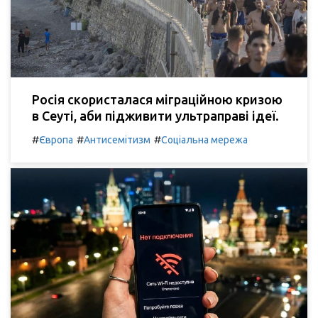
Росія скористалася міграційною кризою
в Сеуті, аби підживити ультраправі ідеї.
#
#
#
Європа
Антисемітизм
Соціальна мережа