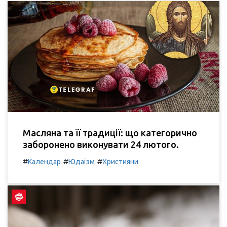
Масляна та її традиції: що категорично
заборонено виконувати 24 лютого.
#
#
#
Календар
Юдаїзм
Християни