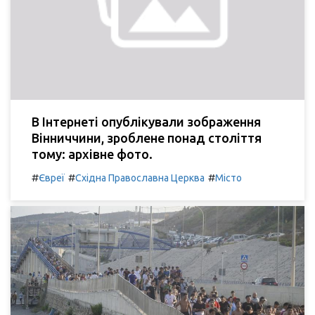
В Інтернеті опублікували зображення
Вінниччини, зроблене понад століття
тому: архівне фото.
#
#
#
Євреї
Східна Православна Церква
Місто