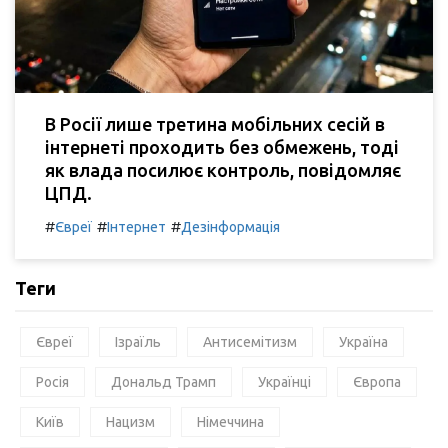
В Росії лише третина мобільних сесій в
інтернеті проходить без обмежень, тоді
як влада посилює контроль, повідомляє
ЦПД.
#
#
#
Євреї
Інтернет
Дезінформація
Теги
Євреї
Ізраїль
Антисемітизм
Україна
Росія
Дональд Трамп
Українці
Європа
Київ
Нацизм
Німеччина