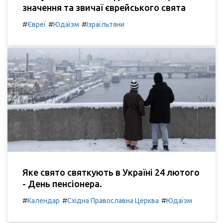
значення та звичаї єврейського свята
#
#
#
Євреї
Юдаїзм
Ізраїльтяни
Яке свято святкують в Україні 24 лютого
- День пенсіонера.
#
#
#
Календар
Східна Православна Церква
Юдаїзм