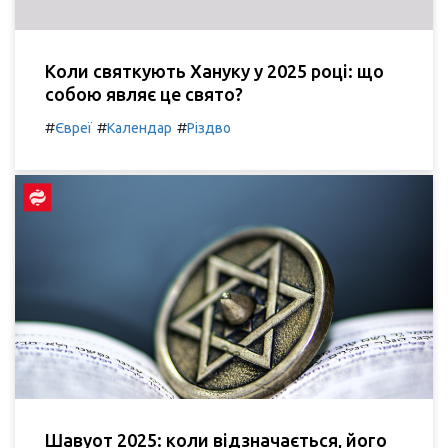
Коли святкують Хануку у 2025 році: що
собою являє це свято?
#
#
#
Євреї
Календар
Різдво
Шавуот 2025: коли відзначається, його