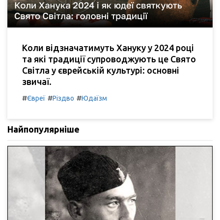
Коли відзначатимуть Хануку у 2024 році
та які традиції супроводжують це Свято
Світла у єврейській культурі: основні
звичаї.
#
#
#
Євреї
Різдво
Юдаїзм
Найпопулярніше