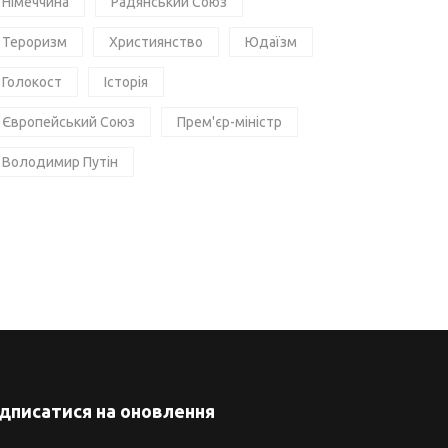
Німеччина
Радянський Союз
Тероризм
Християнство
Юдаїзм
Голокост
Історія
Європейський Союз
Прем'єр-міністр
Володимир Путін
ідписатися на оновлення