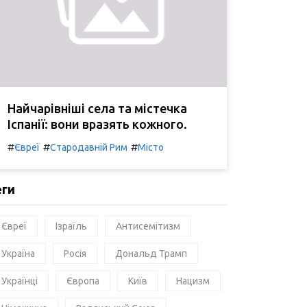
Найчарівніші села та містечка
Іспанії: вони вразять кожного.
#
#
#
Євреї
Стародавній Рим
Місто
еги
Євреї
Ізраїль
Антисемітизм
Україна
Росія
Дональд Трамп
Українці
Європа
Київ
Нацизм