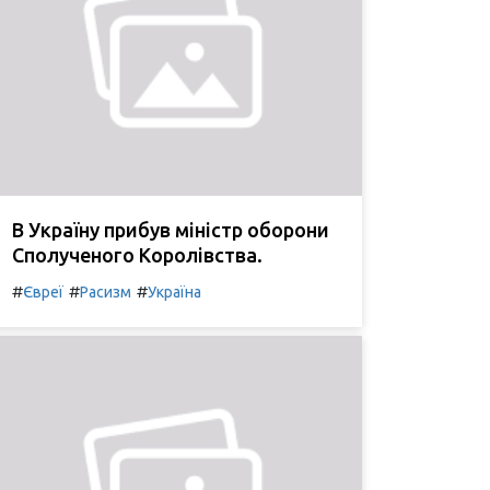
В Україну прибув міністр оборони
Сполученого Королівства.
#
#
#
Євреї
Расизм
Україна