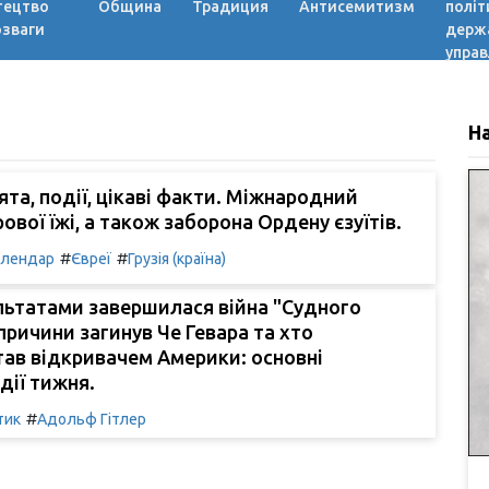
тецтво
Община
Традиция
Антисемитизм
політ
озваги
держ
управ
Н
вята, події, цікаві факти. Міжнародний
ової їжі, а також заборона Ордену єзуїтів.
#
#
алендар
Євреї
Грузія (країна)
льтатами завершилася війна "Судного
 причини загинув Че Гевара та хто
тав відкривачем Америки: основні
дії тижня.
#
тик
Адольф Гітлер