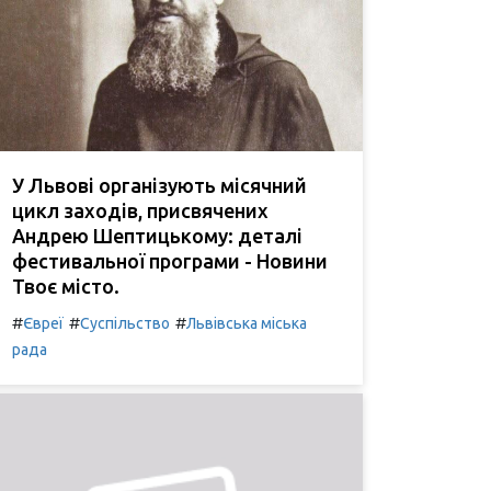
У Львові організують місячний
цикл заходів, присвячених
Андрею Шептицькому: деталі
фестивальної програми - Новини
Твоє місто.
#
#
#
Євреї
Суспільство
Львівська міська
рада