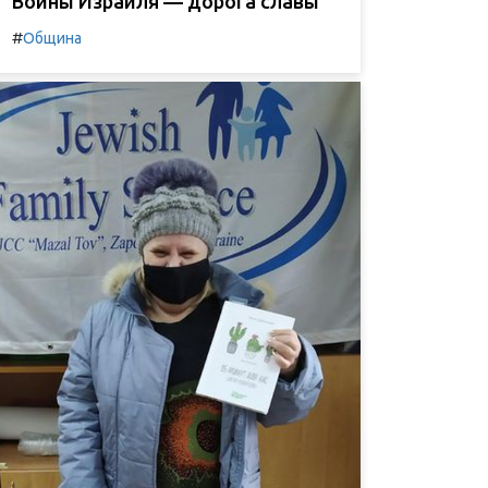
Воины Израиля — дорога славы
#
Община