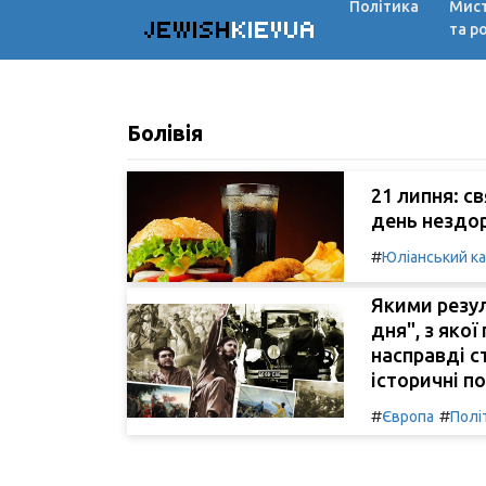
Політика
Мис
JEWISH
KIEVUA
та р
Болівія
21 липня: с
день нездор
#
Юліанський к
Якими резу
дня", з якої
насправді с
історичні по
#
#
Європа
Полі