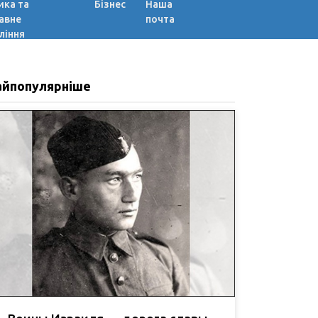
ика та
Бізнес
Наша
авне
почта
ління
айпопулярніше