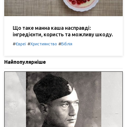
Що таке манна каша насправді:
інгредієнти, користь та можливу шкоду.
#
#
#
Євреї
Християнство
Біблія
Найпопулярніше