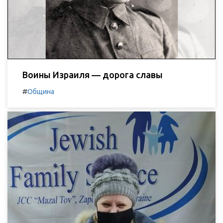
Воины Израиля — дорога славы
#
Община