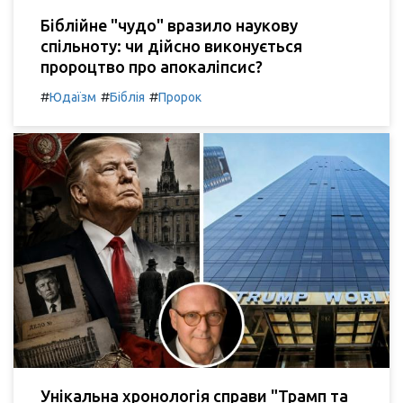
Біблійне "чудо" вразило наукову
спільноту: чи дійсно виконується
пророцтво про апокаліпсис?
#
#
#
Юдаїзм
Біблія
Пророк
Унікальна хронологія справи "Трамп та