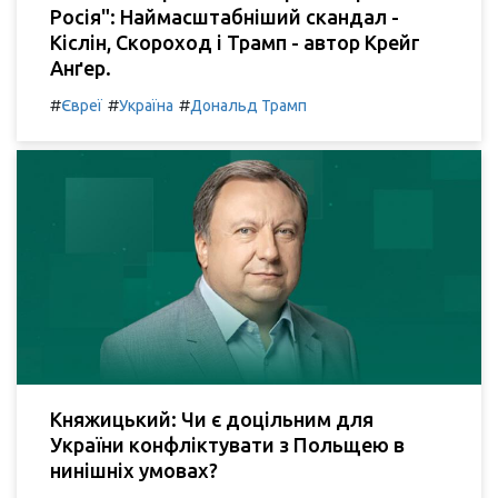
Росія": Наймасштабніший скандал -
Кіслін, Скороход і Трамп - автор Крейг
Анґер.
#
#
#
Євреї
Україна
Дональд Трамп
Княжицький: Чи є доцільним для
України конфліктувати з Польщею в
нинішніх умовах?