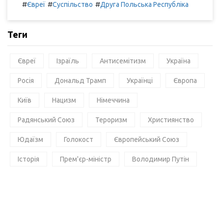
#
#
#
Євреї
Суспільство
Друга Польська Республіка
Теги
Євреї
Ізраїль
Антисемітизм
Україна
Росія
Дональд Трамп
Українці
Європа
Київ
Нацизм
Німеччина
Радянський Союз
Тероризм
Християнство
Юдаїзм
Голокост
Європейський Союз
Історія
Прем'єр-міністр
Володимир Путін