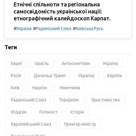
Етнічні спільноти та регіональна
самосвідомість української нації:
етнографічний калейдоскоп Карпат.
#
#
#
Україна
Радянський Союз
Київська Русь
Теги
Євреї
Ізраїль
Антисемітизм
Україна
Росія
Дональд Трамп
Українці
Європа
Київ
Нацизм
Німеччина
Радянський Союз
Тероризм
Християнство
Юдаїзм
Голокост
Історія
Європейський Союз
Прем'єр-міністр