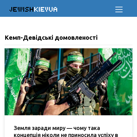
JEWISH
KIEVUA
Кемп-Девідські домовленості
Земля заради миру — чому така
концепція ніколи не приносила успіху в