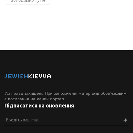
Володимир Путін
JEWISH
KIEVUA
Усі права захищені. При запозиченні матеріалів обов'язковим
є посилання на даний портал.
Підписатися на оновлення