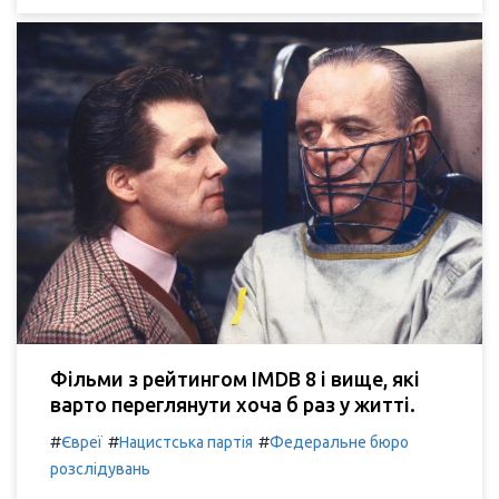
Фільми з рейтингом IMDB 8 і вище, які
варто переглянути хоча б раз у житті.
#
#
#
Євреї
Нацистська партія
Федеральне бюро
розслідувань