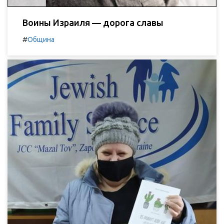
Воины Израиля — дорога славы
#
Община