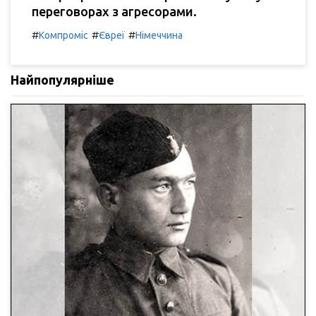
переговорах з агресорами.
#
#
#
Компроміс
Євреї
Німеччина
Найпопулярніше