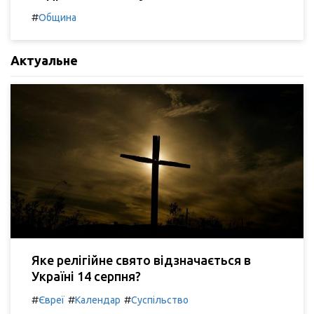
#
Община
Актуальне
Яке релігійне свято відзначається в
Україні 14 серпня?
#
#
#
Євреї
Календар
Суспільство