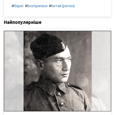
#
#
#
Євреї
Боєприпаси
Китай (регіон)
Найпопулярніше