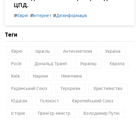
ЦПД.
#
#
#
Євреї
Інтернет
Дезінформація
Теги
Євреї
Ізраїль
Антисемітизм
Україна
Росія
Дональд Трамп
Українці
Європа
Київ
Нацизм
Німеччина
Радянський Союз
Тероризм
Християнство
Юдаїзм
Голокост
Європейський Союз
Історія
Прем'єр-міністр
Володимир Путін