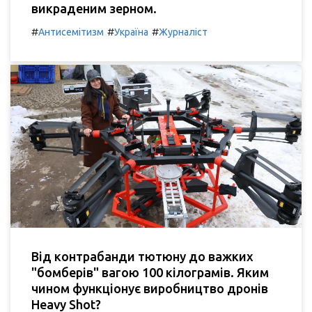
викраденим зерном.
#
#
#
Антисемітизм
Україна
Журналіст
Від контрабанди тютюну до важких
"бомберів" вагою 100 кілограмів. Яким
чином функціонує виробництво дронів
Heavy Shot?