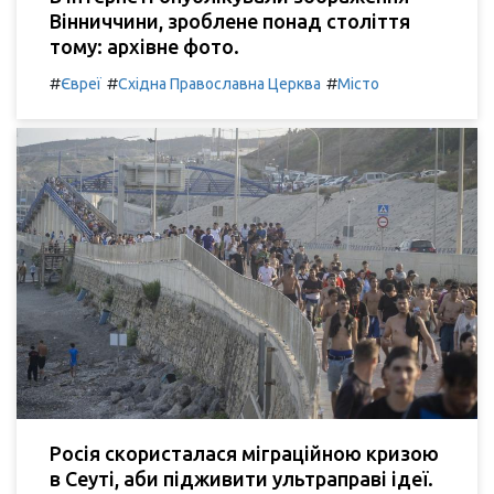
Вінниччини, зроблене понад століття
тому: архівне фото.
#
#
#
Євреї
Східна Православна Церква
Місто
Росія скористалася міграційною кризою
в Сеуті, аби підживити ультраправі ідеї.