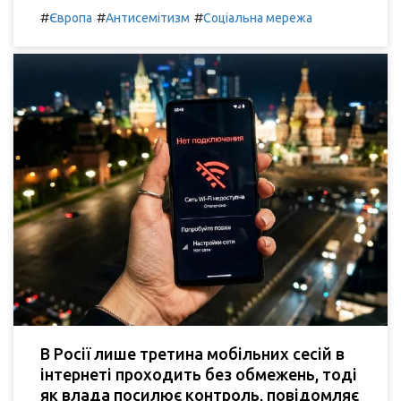
#
#
#
Європа
Антисемітизм
Соціальна мережа
В Росії лише третина мобільних сесій в
інтернеті проходить без обмежень, тоді
як влада посилює контроль, повідомляє