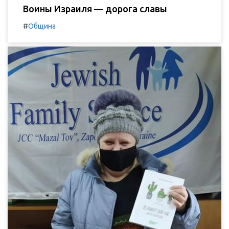
Воины Израиля — дорога славы
#
Община