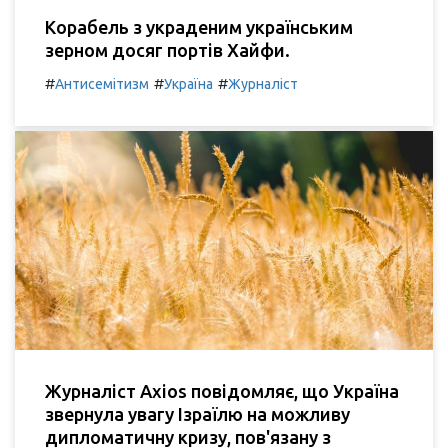
Корабель з украденим українським
зерном досяг портів Хайфи.
#
#
#
Антисемітизм
Україна
Журналіст
Журналіст Axios повідомляє, що Україна
звернула увагу Ізраїлю на можливу
дипломатичну кризу, пов'язану з