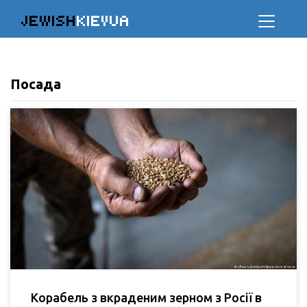
JEWISH
KIEVUA
Посада
Корабель з вкраденим зерном з Росії в