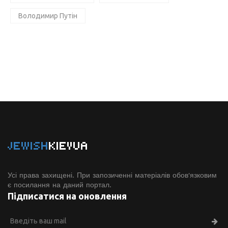
Володимир Путін
JEWISH
KIEVUA
Усі права захищені. При запозиченні матеріалів обов'язковим
є посилання на даний портал.
Підписатися на оновлення