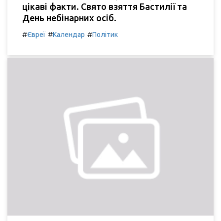
цікаві факти. Свято взяття Бастилії та
День небінарних осіб.
#
#
#
Євреї
Календар
Політик