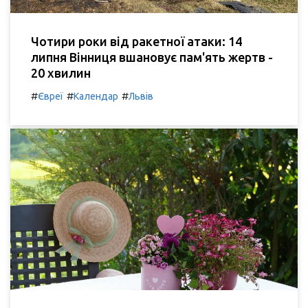
Чотири роки від ракетної атаки: 14
липня Вінниця вшановує пам'ять жертв -
20 хвилин
#
#
#
Євреї
Календар
Львів