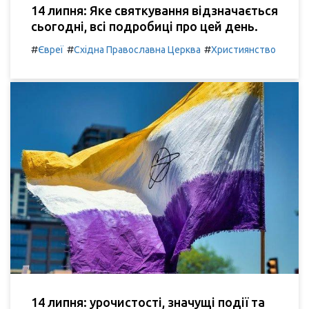
14 липня: Яке святкування відзначається
сьогодні, всі подробиці про цей день.
#
#
#
Євреї
Східна Православна Церква
Християнство
14 липня: урочистості, значущі події та