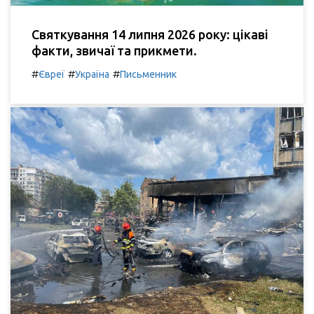
Святкування 14 липня 2026 року: цікаві
факти, звичаї та прикмети.
#
#
#
Євреї
Україна
Письменник