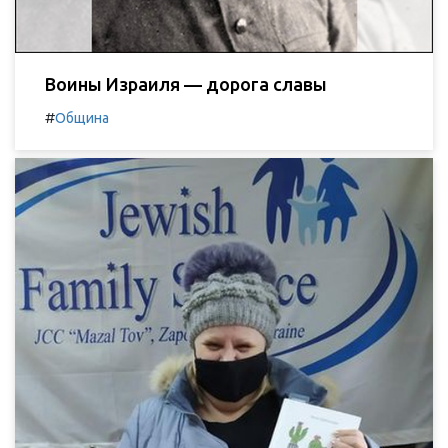
Воины Израиля — дорога славы
#
Община