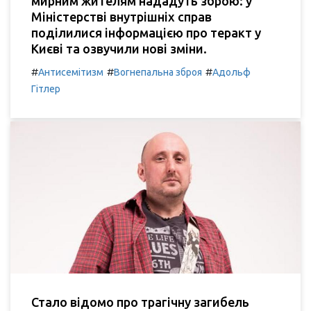
мирним жителям нададуть зброю: у
Міністерстві внутрішніх справ
поділилися інформацією про теракт у
Києві та озвучили нові зміни.
#
#
#
Антисемітизм
Вогнепальна зброя
Адольф
Гітлер
Стало відомо про трагічну загибель