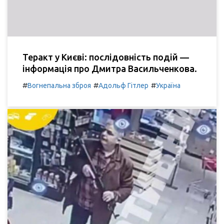
Теракт у Києві: послідовність подій —
інформація про Дмитра Васильченкова.
#
#
#
Вогнепальна зброя
Адольф Гітлер
Україна