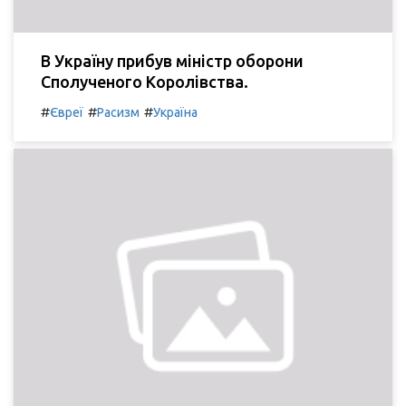
В Україну прибув міністр оборони
Сполученого Королівства.
#
#
#
Євреї
Расизм
Україна