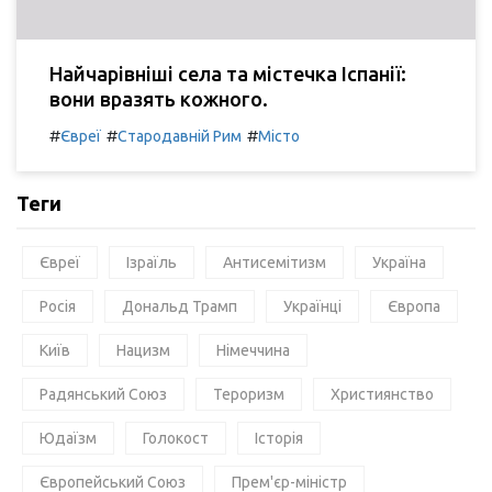
Найчарівніші села та містечка Іспанії:
вони вразять кожного.
#
#
#
Євреї
Стародавній Рим
Місто
Теги
Євреї
Ізраїль
Антисемітизм
Україна
Росія
Дональд Трамп
Українці
Європа
Київ
Нацизм
Німеччина
Радянський Союз
Тероризм
Християнство
Юдаїзм
Голокост
Історія
Європейський Союз
Прем'єр-міністр