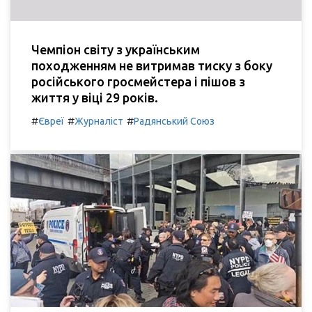
Чемпіон світу з українським
походженням не витримав тиску з боку
російського гросмейстера і пішов з
життя у віці 29 років.
#
#
#
Євреї
Журналіст
Радянський Союз