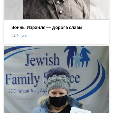
Воины Израиля — дорога славы
#
Община