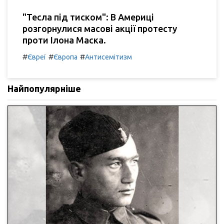
"Тесла під тиском": В Америці
розгорнулися масові акції протесту
проти Ілона Маска.
#
#
#
Євреї
Європа
Антисемітизм
Найпопулярніше