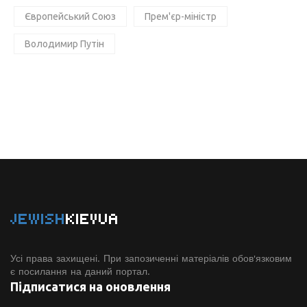
Європейський Союз
Прем'єр-міністр
Володимир Путін
JEWISH
KIEVUA
Усі права захищені. При запозиченні матеріалів обов'язковим
є посилання на даний портал.
Підписатися на оновлення