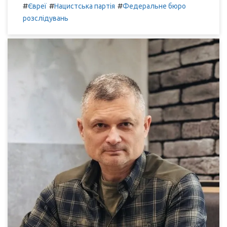
#
#
#
Євреї
Нацистська партія
Федеральне бюро
розслідувань