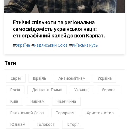
Етнічні спільноти та регіональна
самосвідомість української нації:
етнографічний калейдоскоп Карпат.
#
#
#
Україна
Радянський Союз
Київська Русь
Теги
Євреї
Ізраїль
Антисемітизм
Україна
Росія
Дональд Трамп
Українці
Європа
Київ
Нацизм
Німеччина
Радянський Союз
Тероризм
Християнство
Юдаїзм
Голокост
Історія