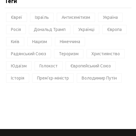
Теги
Євреї
Ізраїль
Антисемітизм
Україна
Росія
Дональд Трамп
Українці
Європа
Київ
Нацизм
Німеччина
Радянський Союз
Тероризм
Християнство
Юдаїзм
Голокост
Європейський Союз
Історія
Прем'єр-міністр
Володимир Путін