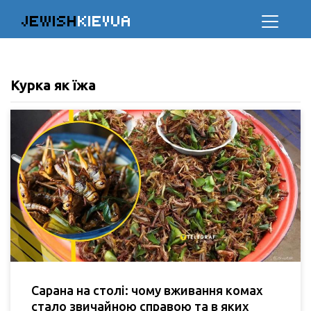
JEWISH
KIEVUA
Курка як їжа
Сарана на столі: чому вживання комах
стало звичайною справою та в яких