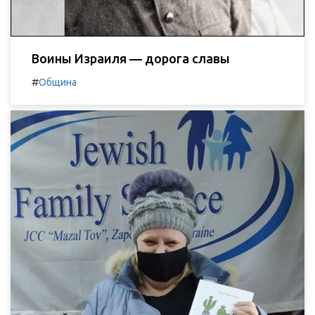
Воины Израиля — дорога славы
#
Община