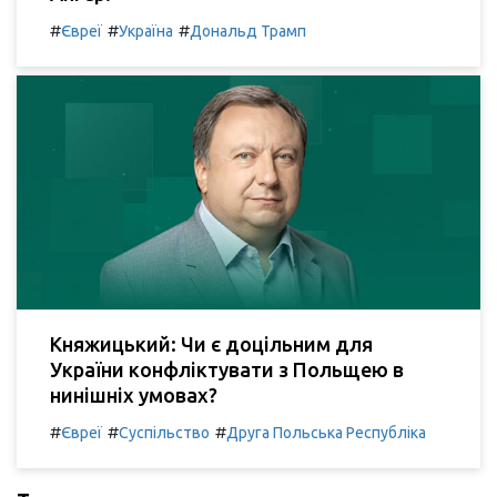
#
#
#
Євреї
Україна
Дональд Трамп
Княжицький: Чи є доцільним для
України конфліктувати з Польщею в
нинішніх умовах?
#
#
#
Євреї
Суспільство
Друга Польська Республіка