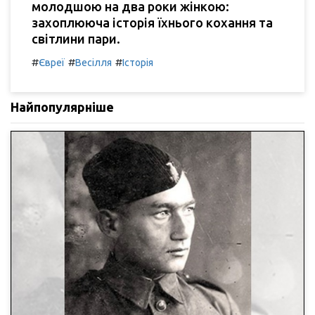
молодшою на два роки жінкою:
захоплююча історія їхнього кохання та
світлини пари.
#
#
#
Євреї
Весілля
Історія
Найпопулярніше