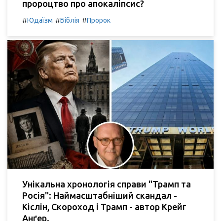
пророцтво про апокаліпсис?
#
#
#
Юдаїзм
Біблія
Пророк
Унікальна хронологія справи "Трамп та
Росія": Наймасштабніший скандал -
Кіслін, Скороход і Трамп - автор Крейг
Анґер.