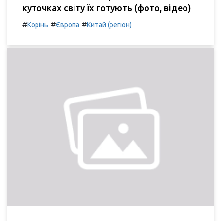
куточках світу їх готують (фото, відео)
#
#
#
Корінь
Європа
Китай (регіон)