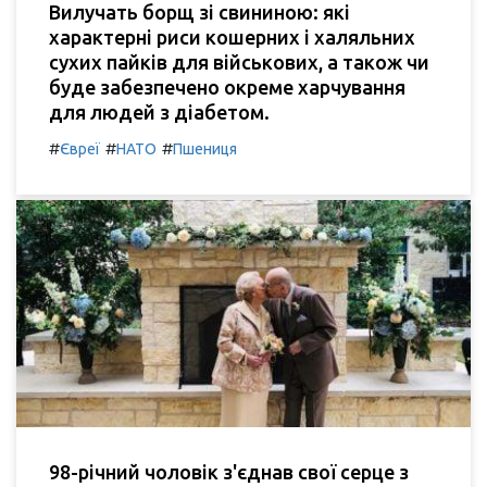
Вилучать борщ зі свининою: які
характерні риси кошерних і халяльних
сухих пайків для військових, а також чи
буде забезпечено окреме харчування
для людей з діабетом.
#
#
#
Євреї
НАТО
Пшениця
98-річний чоловік з'єднав свої серце з