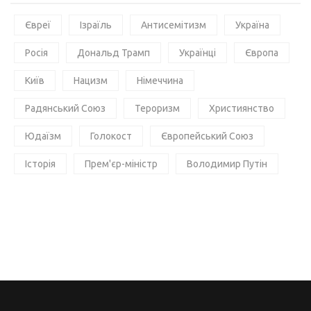
Євреї
Ізраїль
Антисемітизм
Україна
Росія
Дональд Трамп
Українці
Європа
Київ
Нацизм
Німеччина
Радянський Союз
Тероризм
Християнство
Юдаїзм
Голокост
Європейський Союз
Історія
Прем'єр-міністр
Володимир Путін