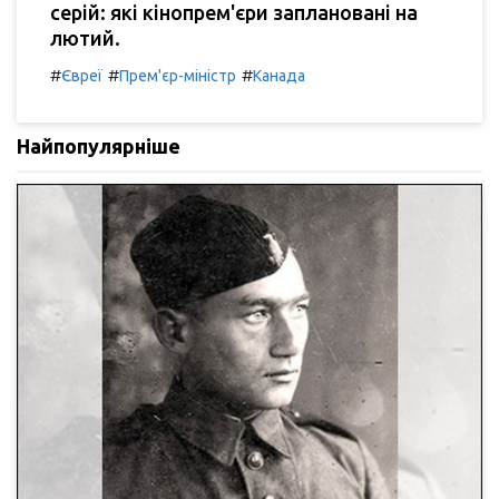
серій: які кінопрем'єри заплановані на
лютий.
#
#
#
Євреї
Прем'єр-міністр
Канада
Найпопулярніше