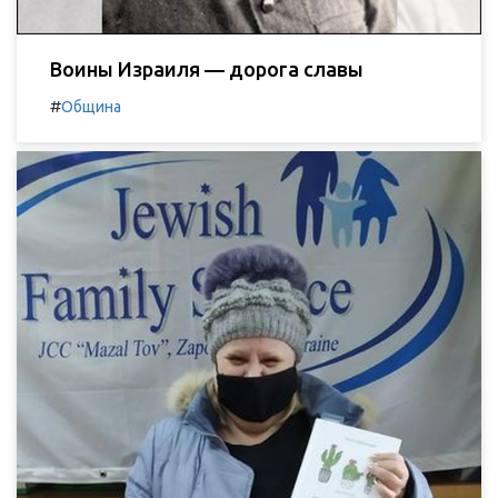
Воины Израиля — дорога славы
#
Община