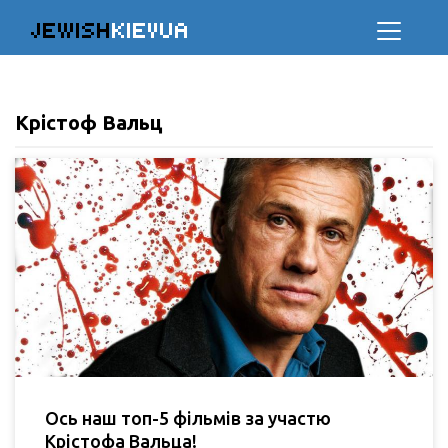
JEWISH
KIEVUA
Крістоф Вальц
Ось наш топ-5 фільмів за участю
Крістофа Вальца!