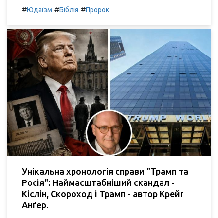
#
#
#
Юдаїзм
Біблія
Пророк
Унікальна хронологія справи "Трамп та
Росія": Наймасштабніший скандал -
Кіслін, Скороход і Трамп - автор Крейг
Анґер.