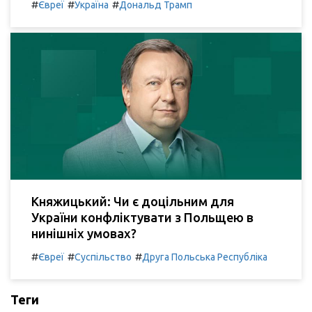
#
#
#
Євреї
Україна
Дональд Трамп
Княжицький: Чи є доцільним для
України конфліктувати з Польщею в
нинішніх умовах?
#
#
#
Євреї
Суспільство
Друга Польська Республіка
Теги