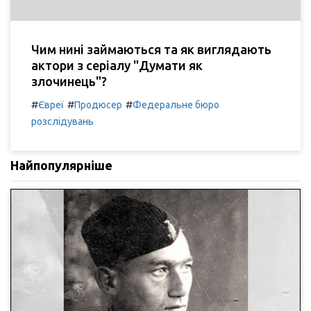
Чим нині займаються та як виглядають
актори з серіалу "Думати як
злочинець"?
#
#
#
Євреї
Продюсер
Федеральне бюро
розслідувань
Найпопулярніше