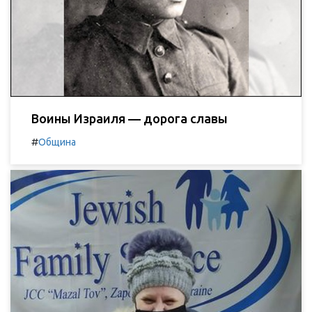
Воины Израиля — дорога славы
#
Община