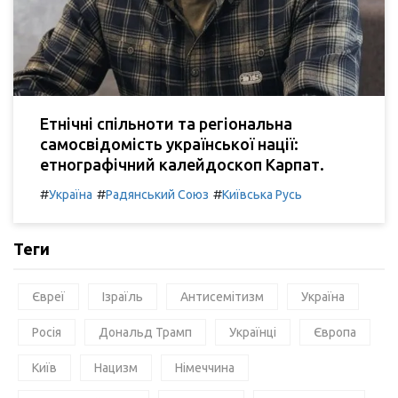
Етнічні спільноти та регіональна
самосвідомість української нації:
етнографічний калейдоскоп Карпат.
#
#
#
Україна
Радянський Союз
Київська Русь
Теги
Євреї
Ізраїль
Антисемітизм
Україна
Росія
Дональд Трамп
Українці
Європа
Київ
Нацизм
Німеччина