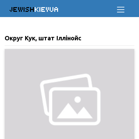
JEWISH
KIEVUA
Округ Кук, штат Іллінойс