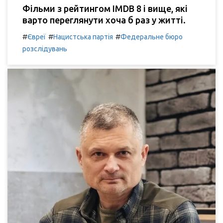
Фільми з рейтингом IMDB 8 і вище, які
варто переглянути хоча б раз у житті.
#
#
#
Євреї
Нацистська партія
Федеральне бюро
розслідувань