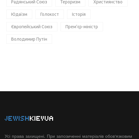
Радянський Союз
Тероризм
Християнство
Юдаїзм
Голокост
Історія
Європейський Союз
Прем'єр-міністр
Володимир Путін
JEWISH
KIEVUA
Усі права захищені. При запозиченні матеріалів обов'язковим