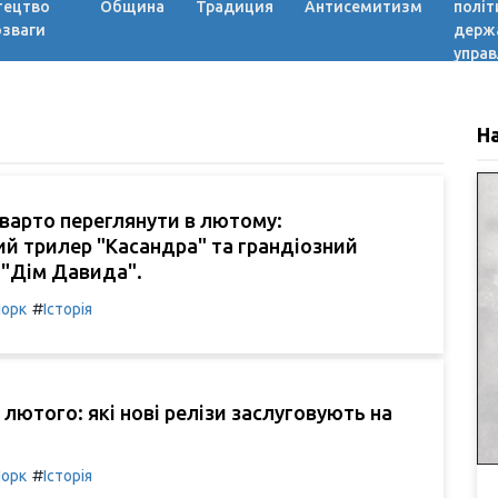
тецтво
Община
Традиция
Антисемитизм
політ
озваги
держ
управ
Н
і варто переглянути в лютому:
й трилер "Касандра" та грандіозний
 "Дім Давида".
#
орк
Історія
 лютого: які нові релізи заслуговують на
#
орк
Історія