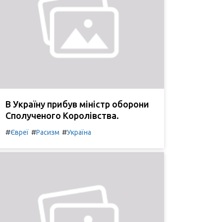
В Україну прибув міністр оборони
Сполученого Королівства.
#
#
#
Євреї
Расизм
Україна