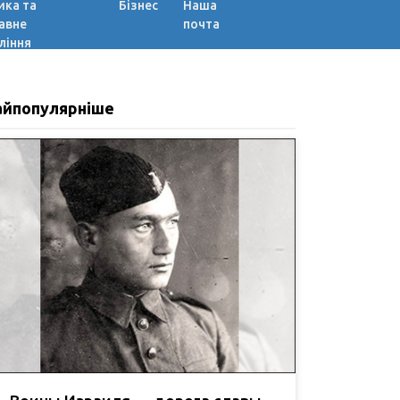
ика та
Бізнес
Наша
авне
почта
ління
айпопулярніше