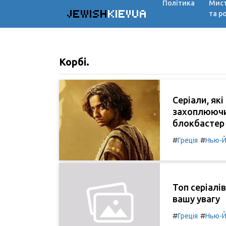
Політика
Мис
JEWISH
KIEVUA
та р
Корбі.
Серіали, як
захоплюючи
блокбастер
#
#
Греція
Нью-Й
Топ серіалів
вашу увагу
#
#
Греція
Нью-Й