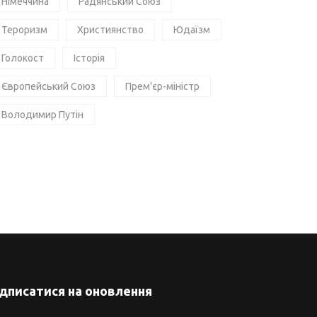
Німеччина
Радянський Союз
Тероризм
Християнство
Юдаїзм
Голокост
Історія
Європейський Союз
Прем'єр-міністр
Володимир Путін
ідписатися на оновлення