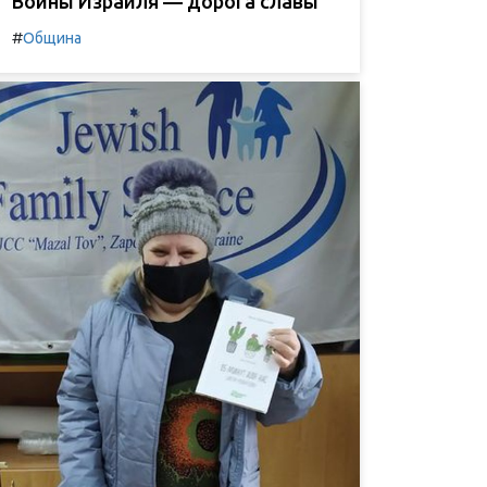
Воины Израиля — дорога славы
#
Община