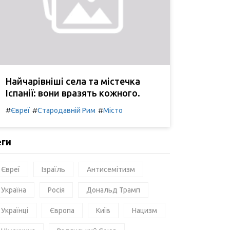
Найчарівніші села та містечка
Іспанії: вони вразять кожного.
#
#
#
Євреї
Стародавній Рим
Місто
еги
Євреї
Ізраїль
Антисемітизм
Україна
Росія
Дональд Трамп
Українці
Європа
Київ
Нацизм