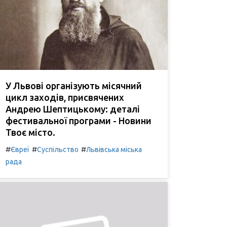
У Львові організують місячний
цикл заходів, присвячених
Андрею Шептицькому: деталі
фестивальної програми - Новини
Твоє місто.
#
#
#
Євреї
Суспільство
Львівська міська
рада