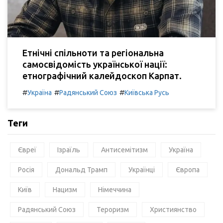
Етнічні спільноти та регіональна
самосвідомість української нації:
етнографічний калейдоскоп Карпат.
#
#
#
Україна
Радянський Союз
Київська Русь
Теги
Євреї
Ізраїль
Антисемітизм
Україна
Росія
Дональд Трамп
Українці
Європа
Київ
Нацизм
Німеччина
Радянський Союз
Тероризм
Християнство