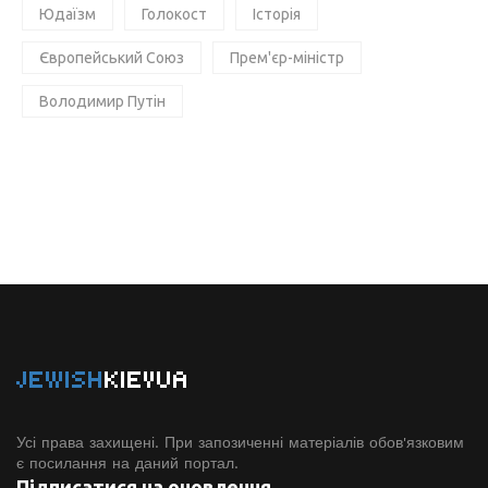
Юдаїзм
Голокост
Історія
Європейський Союз
Прем'єр-міністр
Володимир Путін
JEWISH
KIEVUA
Усі права захищені. При запозиченні матеріалів обов'язковим
є посилання на даний портал.
Підписатися на оновлення