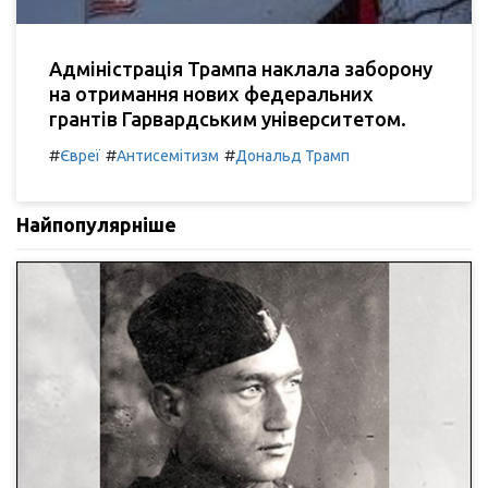
Адміністрація Трампа наклала заборону
на отримання нових федеральних
грантів Гарвардським університетом.
#
#
#
Євреї
Антисемітизм
Дональд Трамп
Найпопулярніше