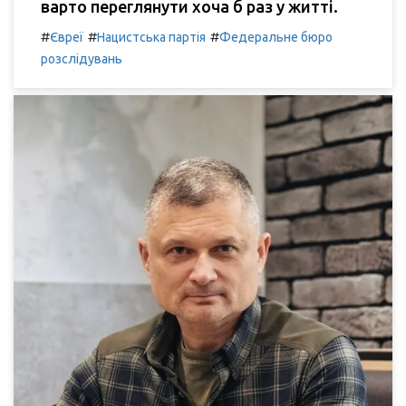
варто переглянути хоча б раз у житті.
#
#
#
Євреї
Нацистська партія
Федеральне бюро
розслідувань