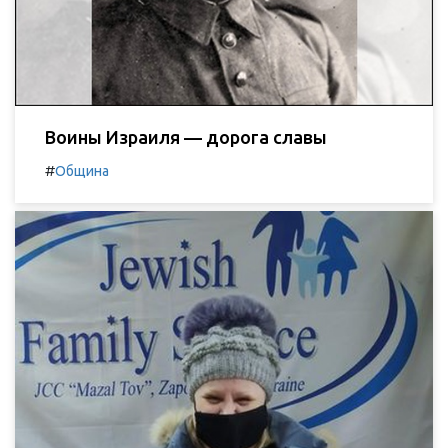
Воины Израиля — дорога славы
#
Община