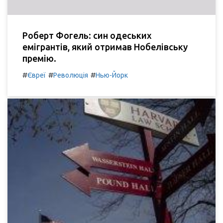
Роберт Фогель: син одеських
емігрантів, який отримав Нобелівську
премію.
#
#
#
Євреї
Революція
Нью-Йорк