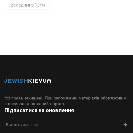
Володимир Путін
JEWISH
KIEVUA
Усі права захищені. При запозиченні матеріалів обов'язковим
є посилання на даний портал.
Підписатися на оновлення