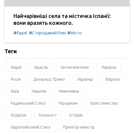
Найчарівніші села та містечка Іспанії:
вони вразять кожного.
#
#
#
Євреї
Стародавній Рим
Місто
Теги
Євреї
Ізраїль
Антисемітизм
Україна
Росія
Дональд Трамп
Українці
Європа
Київ
Нацизм
Німеччина
Радянський Союз
Тероризм
Християнство
Юдаїзм
Голокост
Історія
Європейський Союз
Прем'єр-міністр