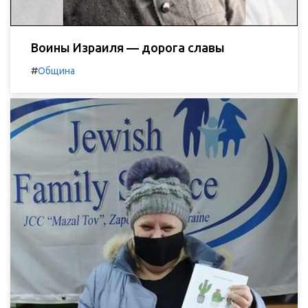
Воины Израиля — дорога славы
#
Община