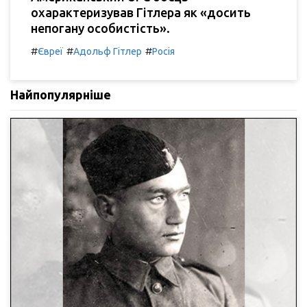
охарактеризував Гітлера як «досить
непогану особистість».
#
#
#
Євреї
Адольф Гітлер
Росія
Найпопулярніше