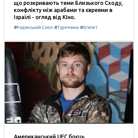
що розкривають теми Близького Сходу,
конфлікту між арабами та євреями в
Ізраїлі - огляд від Кіно.
#
#
#
Радянський Союз
Туреччина
Єгипет
Американський UFC боєць