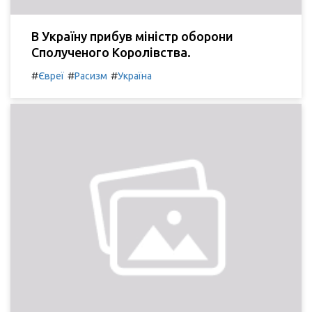
В Україну прибув міністр оборони
Сполученого Королівства.
#
#
#
Євреї
Расизм
Україна