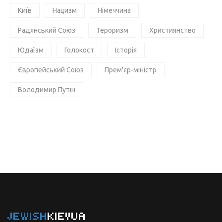
Київ
Нацизм
Німеччина
Радянський Союз
Тероризм
Християнство
Юдаїзм
Голокост
Історія
Європейський Союз
Прем'єр-міністр
Володимир Путін
JEWISH
KIEVUA