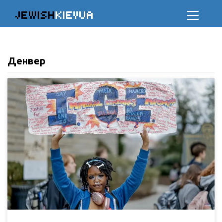
JEWISH
KIEVUA
Денвер