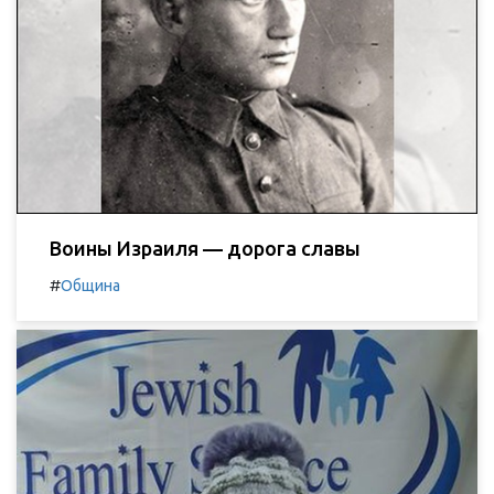
Воины Израиля — дорога славы
#
Община