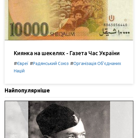
Киянка на шекелях - Газета Час України
#
#
#
Євреї
Радянський Союз
Організація Об'єднаних
Націй
Найпопулярніше