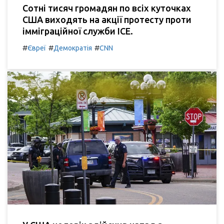
Сотні тисяч громадян по всіх куточках
США виходять на акції протесту проти
імміграційної служби ICE.
#
#
#
Євреї
Демократія
CNN