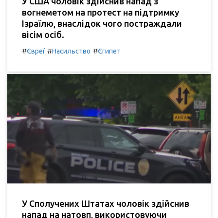
У США чоловік здійснив напад з
вогнеметом на протест на підтримку
Ізраїлю, внаслідок чого постраждали
вісім осіб.
#
#
#
Євреї
Насильство
Єгипет
У Сполучених Штатах чоловік здійснив
напад на натовп, використовуючи