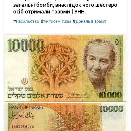
запальні бомби, внаслідок чого шестеро
осіб отримали травми | УНН.
#
#
#
Насильство
Антисемітизм
Дональд Трамп