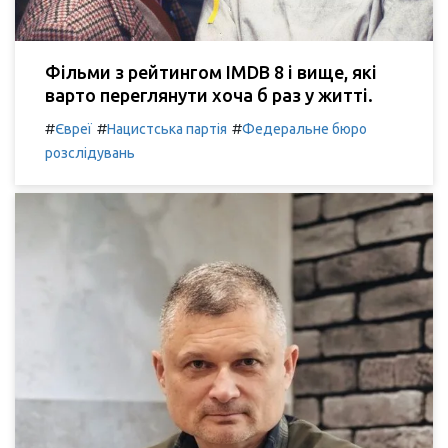
Фільми з рейтингом IMDB 8 і вище, які
варто переглянути хоча б раз у житті.
#
#
#
Євреї
Нацистська партія
Федеральне бюро
розслідувань