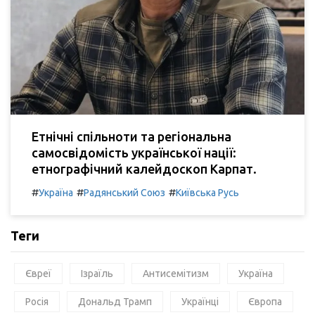
Етнічні спільноти та регіональна
самосвідомість української нації:
етнографічний калейдоскоп Карпат.
#
#
#
Україна
Радянський Союз
Київська Русь
Теги
Євреї
Ізраїль
Антисемітизм
Україна
Росія
Дональд Трамп
Українці
Європа