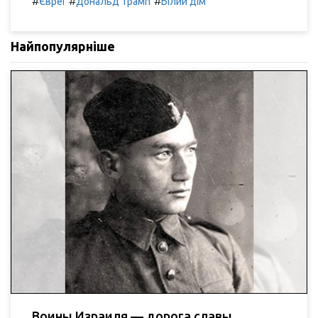
#
#
#
Євреї
Дональд Трамп
Білий дім
Найпопулярніше
Воины Израиля — дорога славы