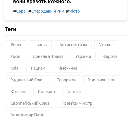
вони вразять кожного.
#
#
#
Євреї
Стародавній Рим
Місто
Теги
Євреї
Ізраїль
Антисемітизм
Україна
Росія
Дональд Трамп
Українці
Європа
Київ
Нацизм
Німеччина
Радянський Союз
Тероризм
Християнство
Юдаїзм
Голокост
Історія
Європейський Союз
Прем'єр-міністр
Володимир Путін