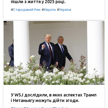
пішли з життя у 2025 році.
#
#
#
Стародавній Рим
Європа
Україна
У WSJ дослідили, в яких аспектах Трамп
і Нетаньягу можуть дійти згоди.