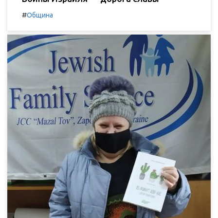
#
Община