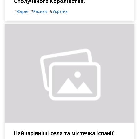
Сполученого Королівства.
#
#
#
Євреї
Расизм
Україна
Найчарівніші села та містечка Іспанії: