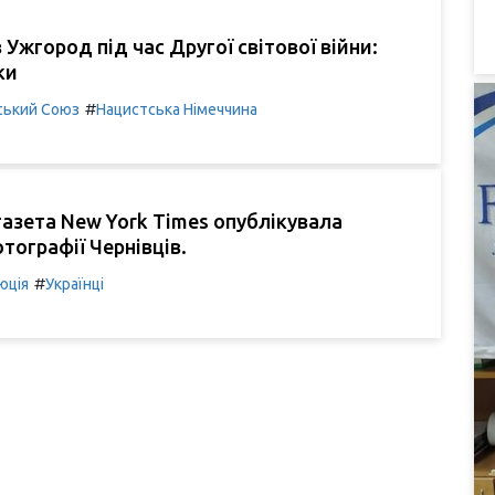
 Ужгород під час Другої світової війни:
ки
#
ський Союз
Нацистська Німеччина
 газета New York Times опублікувала
отографії Чернівців.
#
юція
Українці