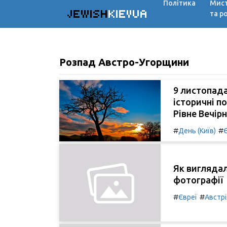
Політика
Мис
JEWISH
KIEVUA
та р
Розпад Австро-Угорщини
9 листопада
історичні по
Рівне Вечірн
#
#
День (Київ)
Як виглядал
фотографії
#
#
Євреї
Австрі