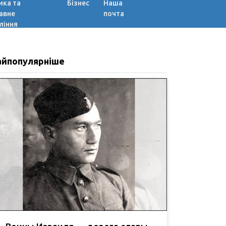
ика та
Бізнес
Наша
авне
почта
ління
айпопулярніше