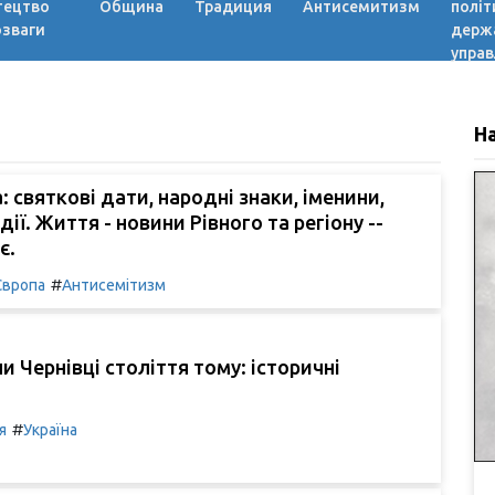
тецтво
Община
Традиция
Антисемитизм
політ
озваги
держ
управ
Н
: святкові дати, народні знаки, іменини,
дії. Життя - новини Рівного та регіону --
є.
#
Європа
Антисемітизм
и Чернівці століття тому: історичні
#
я
Україна