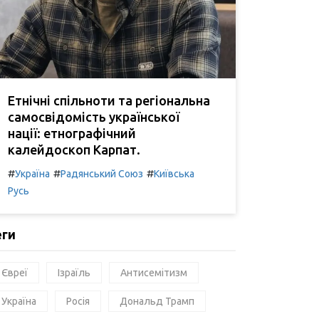
Етнічні спільноти та регіональна
самосвідомість української
нації: етнографічний
калейдоскоп Карпат.
#
#
#
Україна
Радянський Союз
Київська
Русь
еги
Євреї
Ізраїль
Антисемітизм
Україна
Росія
Дональд Трамп