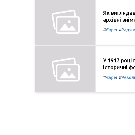
Як виглядав
архівні знім
#
#
Євреї
Радян
У 1917 році
історичні ф
#
#
Євреї
Револ