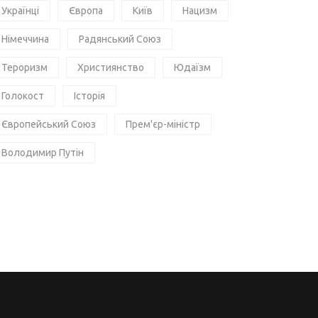
Українці
Європа
Київ
Нацизм
Німеччина
Радянський Союз
Тероризм
Християнство
Юдаїзм
Голокост
Історія
Європейський Союз
Прем'єр-міністр
Володимир Путін