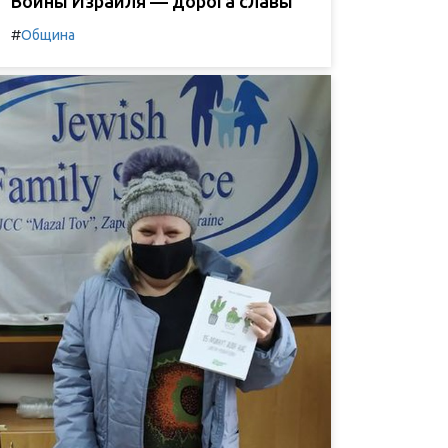
Воины Израиля — дорога славы
#
Община