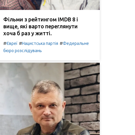
Фільми з рейтингом IMDB 8 і
вище, які варто переглянути
хоча б раз у житті.
#
#
#
Євреї
Нацистська партія
Федеральне
бюро розслідувань