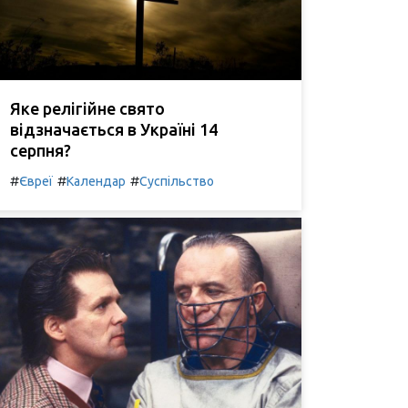
Яке релігійне свято
відзначається в Україні 14
серпня?
#
#
#
Євреї
Календар
Суспільство