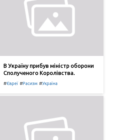
В Україну прибув міністр оборони
Сполученого Королівства.
#
#
#
Євреї
Расизм
Україна