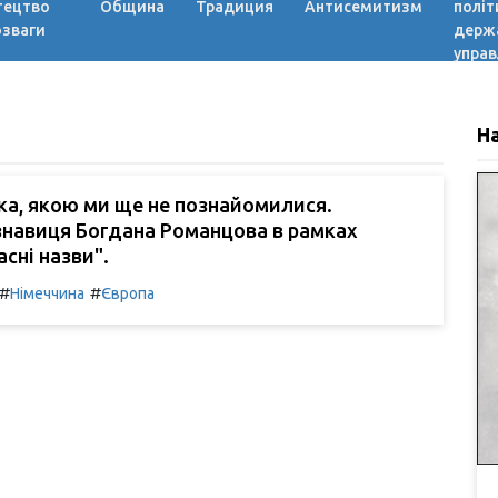
тецтво
Община
Традиция
Антисемитизм
політ
озваги
держ
управ
Н
ка, якою ми ще не познайомилися.
знавиця Богдана Романцова в рамках
асні назви".
#
#
Німеччина
Європа