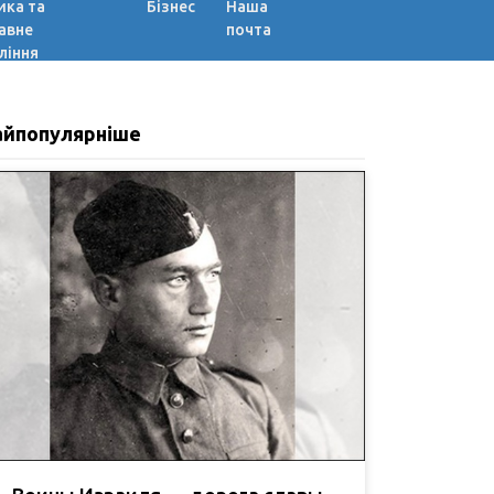
ика та
Бізнес
Наша
авне
почта
ління
айпопулярніше