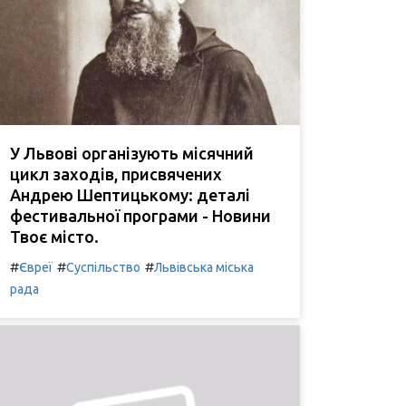
У Львові організують місячний
цикл заходів, присвячених
Андрею Шептицькому: деталі
фестивальної програми - Новини
Твоє місто.
#
#
#
Євреї
Суспільство
Львівська міська
рада