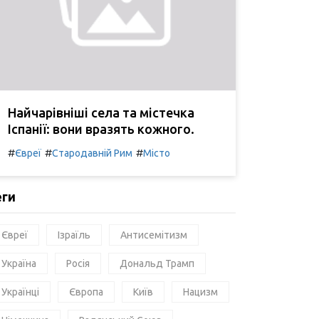
Найчарівніші села та містечка
Іспанії: вони вразять кожного.
#
#
#
Євреї
Стародавній Рим
Місто
еги
Євреї
Ізраїль
Антисемітизм
Україна
Росія
Дональд Трамп
Українці
Європа
Київ
Нацизм