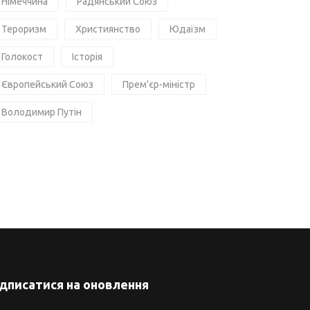
Німеччина
Радянський Союз
Тероризм
Християнство
Юдаїзм
Голокост
Історія
Європейський Союз
Прем'єр-міністр
Володимир Путін
ідписатися на оновлення