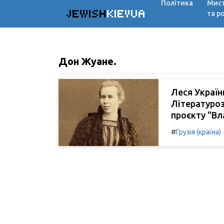
Політика
Мис
JEWISH
KIEVUA
та р
Дон Жуане.
Леся Україн
Літературо
проєкту "Вл
#
Грузія (країна)