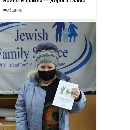
Воины Израиля — дорога славы
#
Община