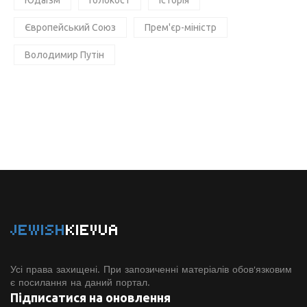
Європейський Союз
Прем'єр-міністр
Володимир Путін
JEWISH
KIEVUA
Усі права захищені. При запозиченні матеріалів обов'язковим
є посилання на даний портал.
Підписатися на оновлення