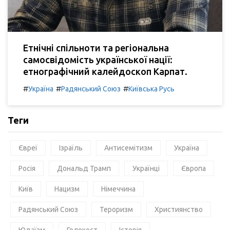
Етнічні спільноти та регіональна
самосвідомість української нації:
етнографічний калейдоскоп Карпат.
#
#
#
Україна
Радянський Союз
Київська Русь
Теги
Євреї
Ізраїль
Антисемітизм
Україна
Росія
Дональд Трамп
Українці
Європа
Київ
Нацизм
Німеччина
Радянський Союз
Тероризм
Християнство
Юдаїзм
Голокост
Історія