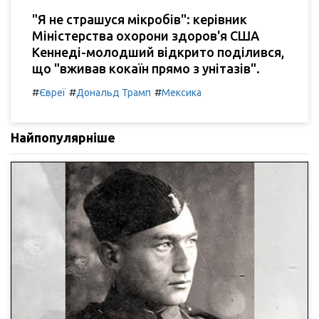
"Я не страшуся мікробів": керівник
Міністерства охорони здоров'я США
Кеннеді-молодший відкрито поділився,
що "вживав кокаїн прямо з унітазів".
#
#
#
Євреї
Дональд Трамп
Мексика
Найпопулярніше