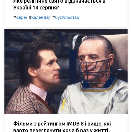
Яке релігійне свято відзначається в
Україні 14 серпня?
#
#
#
Євреї
Календар
Суспільство
Фільми з рейтингом IMDB 8 і вище, які
варто переглянути хоча б раз у житті.