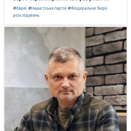
#
#
#
Євреї
Нацистська партія
Федеральне бюро
розслідувань