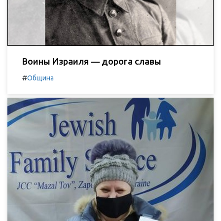
Воины Израиля — дорога славы
#
Община