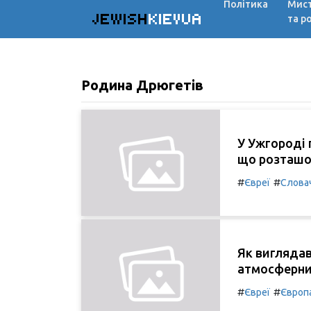
Політика
Мис
JEWISH
KIEVUA
та р
Родина Дрюгетів
У Ужгороді 
що розташов
#
#
Євреї
Слова
Як виглядав
атмосферни
#
#
Євреї
Європ