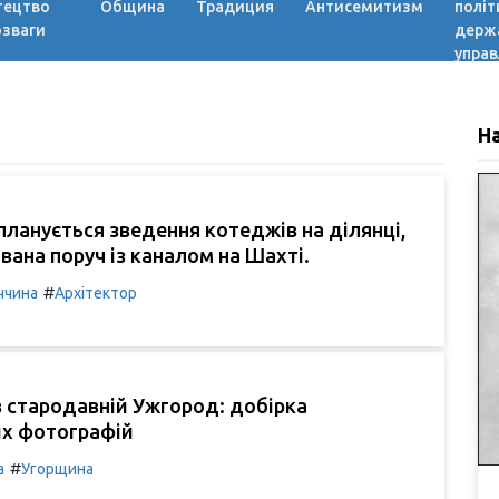
тецтво
Община
Традиция
Антисемитизм
політ
озваги
держ
управ
Н
планується зведення котеджів на ділянці,
ана поруч із каналом на Шахті.
#
ччина
Архітектор
 стародавній Ужгород: добірка
х фотографій
#
а
Угорщина