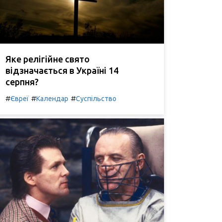
Яке релігійне свято
відзначається в Україні 14
серпня?
#
#
#
Євреї
Календар
Суспільство