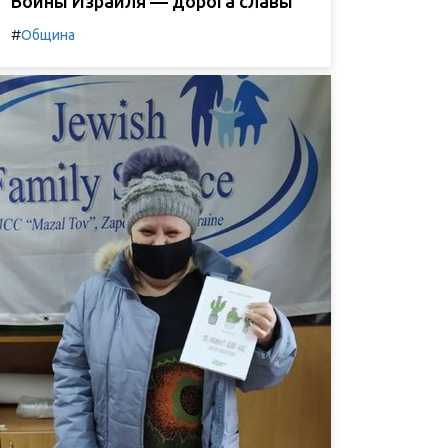
Воины Израиля — дорога славы
#
Община