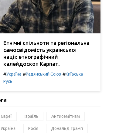
Етнічні спільноти та регіональна
самосвідомість української
нації: етнографічний
калейдоскоп Карпат.
#
#
#
Україна
Радянський Союз
Київська
Русь
еги
Євреї
Ізраїль
Антисемітизм
Україна
Росія
Дональд Трамп