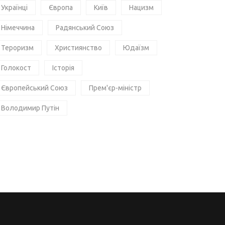
Українці
Європа
Київ
Нацизм
Німеччина
Радянський Союз
Тероризм
Християнство
Юдаїзм
Голокост
Історія
Європейський Союз
Прем'єр-міністр
Володимир Путін