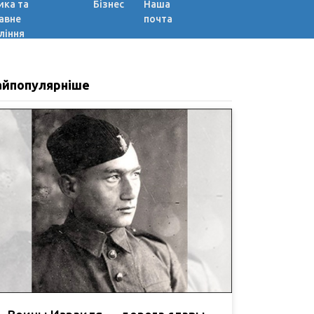
ика та
Бізнес
Наша
авне
почта
ління
айпопулярніше