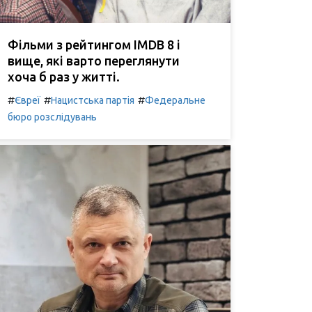
Фільми з рейтингом IMDB 8 і
вище, які варто переглянути
хоча б раз у житті.
#
#
#
Євреї
Нацистська партія
Федеральне
бюро розслідувань