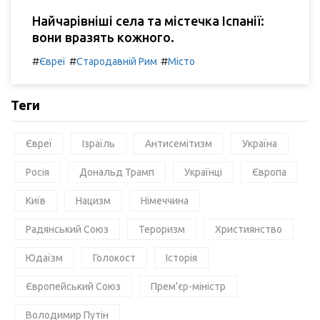
Найчарівніші села та містечка Іспанії:
вони вразять кожного.
#
#
#
Євреї
Стародавній Рим
Місто
Теги
Євреї
Ізраїль
Антисемітизм
Україна
Росія
Дональд Трамп
Українці
Європа
Київ
Нацизм
Німеччина
Радянський Союз
Тероризм
Християнство
Юдаїзм
Голокост
Історія
Європейський Союз
Прем'єр-міністр
Володимир Путін