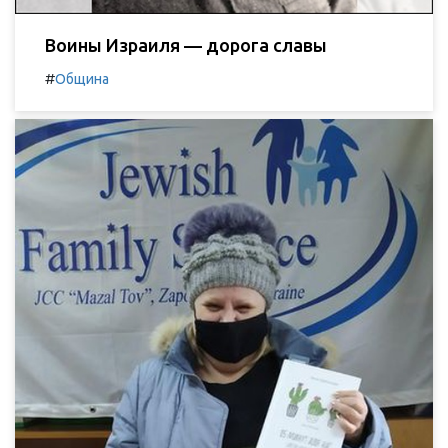
Воины Израиля — дорога славы
#
Община