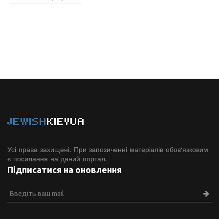
JEWISH
KIEVUA
Усі права захищені. При запозиченні матеріалів обов'язковим
є посилання на даний портал.
Підписатися на оновлення