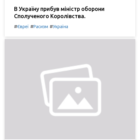
В Україну прибув міністр оборони
Сполученого Королівства.
#
#
#
Євреї
Расизм
Україна