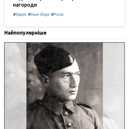
нагороди
#
#
#
Євреї
Нью-Йорк
Росія
Найпопулярніше