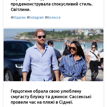
продемонструвала спокусливий стиль.
Світлини.
#
#
#
Юдаїзм
Instagram
Волосся
Герцогиня обрала свою улюблену
смугасту блузку та джинси: Сассекські
провели час на пляжі в Сіднеї.