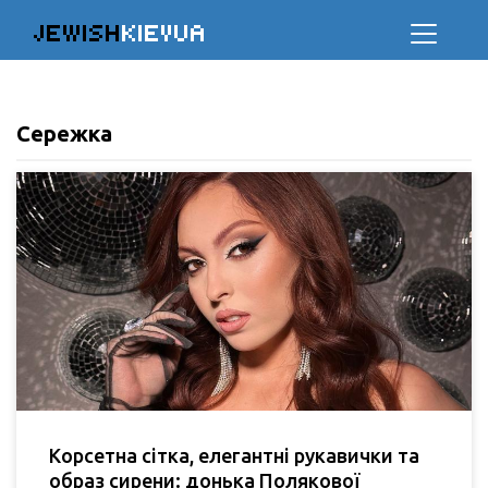
JEWISH
KIEVUA
Сережка
Корсетна сітка, елегантні рукавички та
образ сирени: донька Полякової