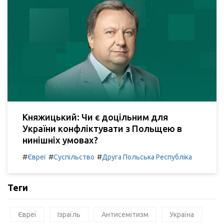
Княжицький: Чи є доцільним для
України конфліктувати з Польщею в
нинішніх умовах?
#
#
#
Євреї
Суспільство
Друга Польська Республіка
Теги
Євреї
Ізраїль
Антисемітизм
Україна