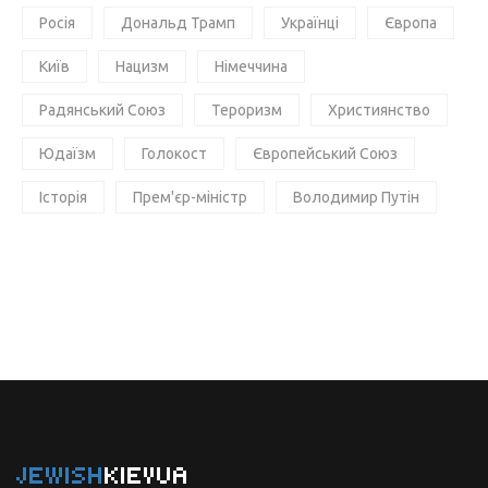
Росія
Дональд Трамп
Українці
Європа
Київ
Нацизм
Німеччина
Радянський Союз
Тероризм
Християнство
Юдаїзм
Голокост
Європейський Союз
Історія
Прем'єр-міністр
Володимир Путін
JEWISH
KIEVUA