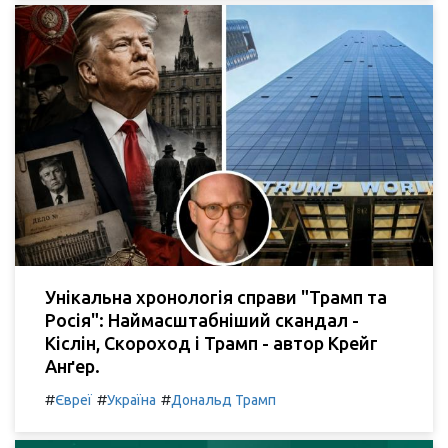
Унікальна хронологія справи "Трамп та
Росія": Наймасштабніший скандал -
Кіслін, Скороход і Трамп - автор Крейг
Анґер.
#
#
#
Євреї
Україна
Дональд Трамп