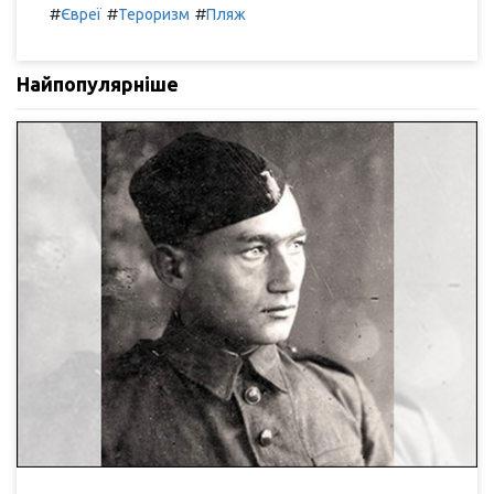
#
#
#
Євреї
Тероризм
Пляж
Найпопулярніше