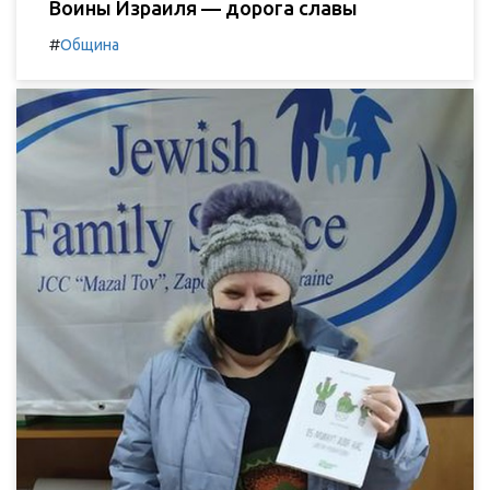
Воины Израиля — дорога славы
#
Община