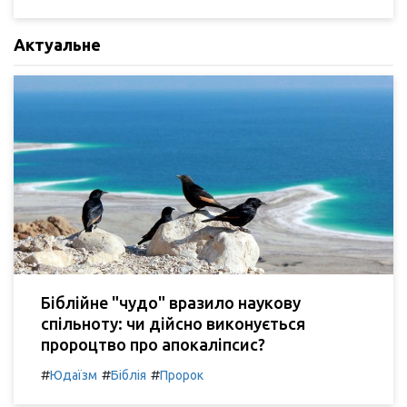
Актуальне
Біблійне "чудо" вразило наукову
спільноту: чи дійсно виконується
пророцтво про апокаліпсис?
#
#
#
Юдаїзм
Біблія
Пророк