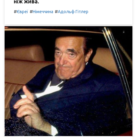
ніж жива.
#
#
#
Євреї
Німеччина
Адольф Гітлер