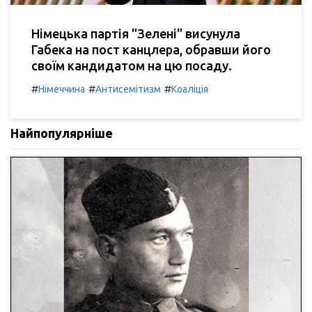
Німецька партія "Зелені" висунула
Габека на пост канцлера, обравши його
своїм кандидатом на цю посаду.
#
#
#
Німеччина
Антисемітизм
Коаліція
Найпопулярніше