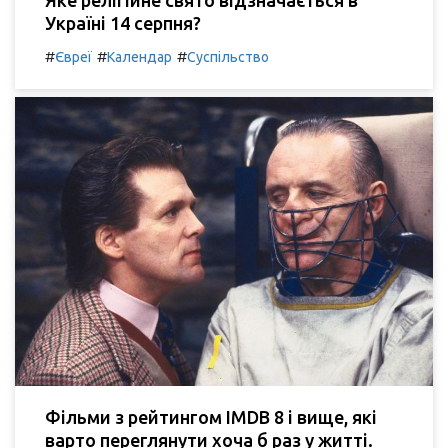
Україні 14 серпня?
#
#
#
Євреї
Календар
Суспільство
Фільми з рейтингом IMDB 8 і вище, які
варто переглянути хоча б раз у житті.