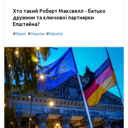
Хто такий Роберт Максвелл - батько
дружини та ключової партнерки
Епштейна?
#
#
#
Євреї
Нацизм
Європа