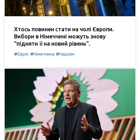
Хтось повинен стати на чолі Європи.
Вибори в Німеччині можуть знову
"підняти її на новий рівень".
#
#
#
Євреї
Німеччина
Нацизм