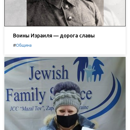
Воины Израиля — дорога славы
#
Община