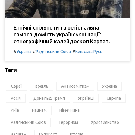
Етнічні спільноти та регіональна
самосвідомість української нації:
етнографічний калейдоскоп Карпат.
#
#
#
Україна
Радянський Союз
Київська Русь
Теги
Євреї
Ізраїль
Антисемітизм
Україна
Росія
Дональд Трамп
Українці
Європа
Київ
Нацизм
Німеччина
Радянський Союз
Тероризм
Християнство
Юдаїзм
Голокост
Історія