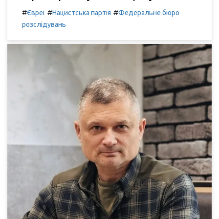
#
#
#
Євреї
Нацистська партія
Федеральне бюро
розслідувань