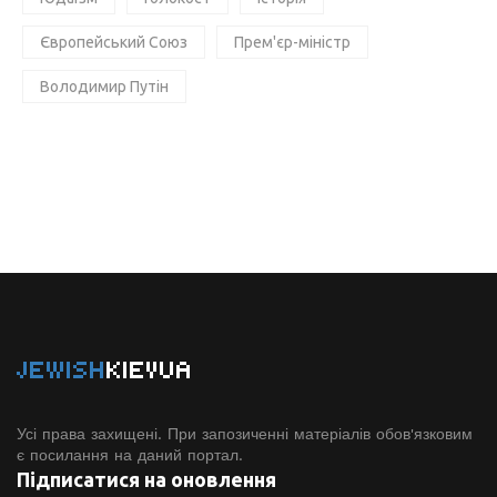
Європейський Союз
Прем'єр-міністр
Володимир Путін
JEWISH
KIEVUA
Усі права захищені. При запозиченні матеріалів обов'язковим
є посилання на даний портал.
Підписатися на оновлення