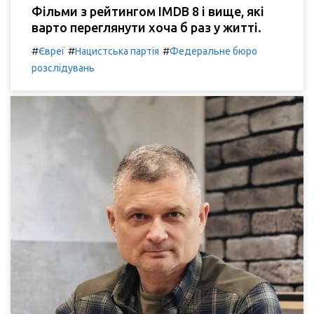
Фільми з рейтингом IMDB 8 і вище, які
варто переглянути хоча б раз у житті.
#
#
#
Євреї
Нацистська партія
Федеральне бюро
розслідувань