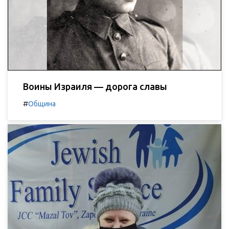
Воины Израиля — дорога славы
#
Община