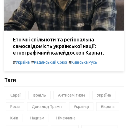
Етнічні спільноти та регіональна
самосвідомість української нації:
етнографічний калейдоскоп Карпат.
#
#
#
Україна
Радянський Союз
Київська Русь
Теги
Євреї
Ізраїль
Антисемітизм
Україна
Росія
Дональд Трамп
Українці
Європа
Київ
Нацизм
Німеччина