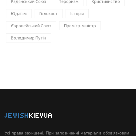
Радянський Союз
Тероризм
Християнство
Юдаїзм
Голокост
Історія
Європейський Союз
Прем'єр-міністр
Володимир Путін
JEWISH
KIEVUA
Усі права захищені. При запозиченні матеріалів обов'язковим