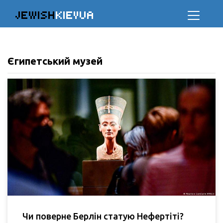
JEWISH
KIEVUA
Єгипетський музей
Чи поверне Берлін статую Нефертіті?