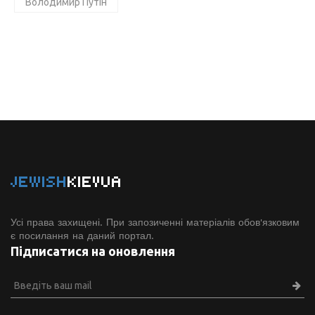
Володимир Путін
JEWISH
KIEVUA
Усі права захищені. При запозиченні матеріалів обов'язковим
є посилання на даний портал.
Підписатися на оновлення