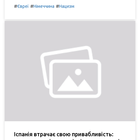
#
#
#
Євреї
Німеччина
Нацизм
Іспанія втрачає свою привабливість: