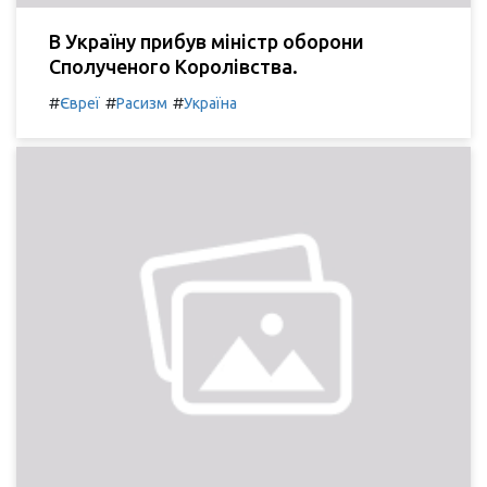
В Україну прибув міністр оборони
Сполученого Королівства.
#
#
#
Євреї
Расизм
Україна