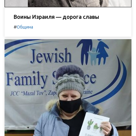
Воины Израиля — дорога славы
#
Община