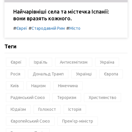
Найчарівніші села та містечка Іспанії:
вони вразять кожного.
#
#
#
Євреї
Стародавній Рим
Місто
Теги
Євреї
Ізраїль
Антисемітизм
Україна
Росія
Дональд Трамп
Українці
Європа
Київ
Нацизм
Німеччина
Радянський Союз
Тероризм
Християнство
Юдаїзм
Голокост
Історія
Європейський Союз
Прем'єр-міністр