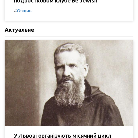
подростковом клубе Be Jewish
#
Община
Актуальне
У Львові організують місячний цикл