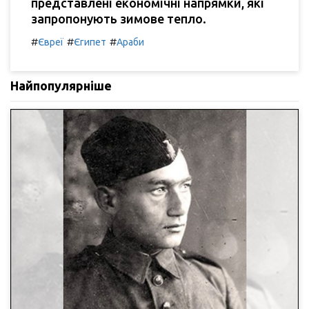
представлені економічні напрямки, які
запропонують зимове тепло.
#
#
#
Євреї
Єгипет
Араби
Найпопулярніше