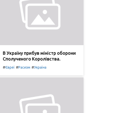
В Україну прибув міністр оборони
Сполученого Королівства.
#
#
#
Євреї
Расизм
Україна