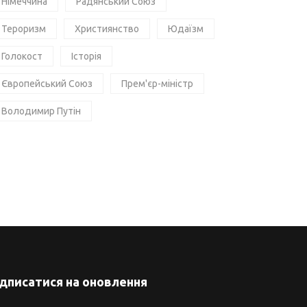
Німеччина
Радянський Союз
Тероризм
Християнство
Юдаїзм
Голокост
Історія
Європейський Союз
Прем'єр-міністр
Володимир Путін
ідписатися на оновлення