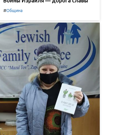
Воины Израиля — дорога славы
#
Община