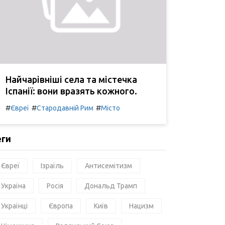
Найчарівніші села та містечка
Іспанії: вони вразять кожного.
#
#
#
Євреї
Стародавній Рим
Місто
еги
Євреї
Ізраїль
Антисемітизм
Україна
Росія
Дональд Трамп
Українці
Європа
Київ
Нацизм