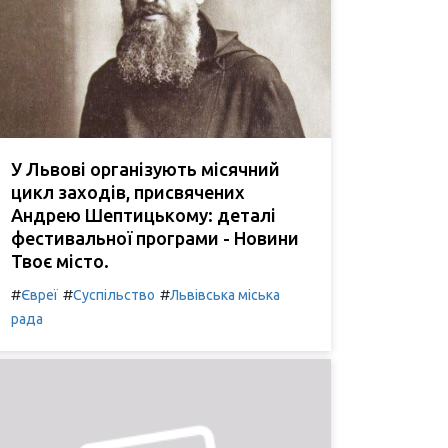
У Львові організують місячний
цикл заходів, присвячених
Андрею Шептицькому: деталі
фестивальної програми - Новини
Твоє місто.
#
#
#
Євреї
Суспільство
Львівська міська
рада