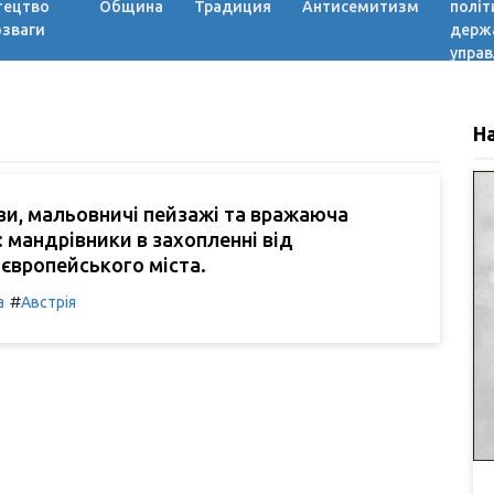
тецтво
Община
Традиция
Антисемитизм
політ
озваги
держ
управ
Н
ви, мальовничі пейзажі та вражаюча
: мандрівники в захопленні від
європейського міста.
#
а
Австрія