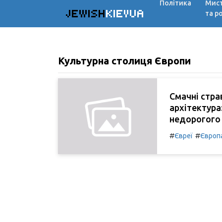
Політика
Мис
JEWISH
KIEVUA
та р
Культурна столиця Європи
Смачні стра
архітектура
недорогого 
#
#
Євреї
Європ