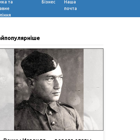
ика та
Бізнес
Наша
авне
почта
ління
айпопулярніше