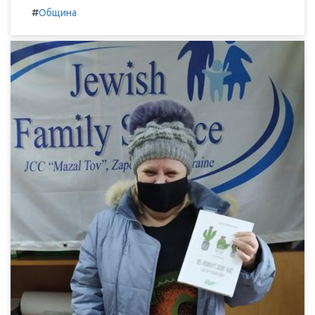
#
Община