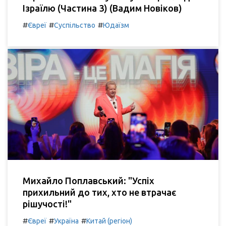
Ізраїлю (Частина 3) (Вадим Новіков)
#
#
#
Євреї
Суспільство
Юдаїзм
Михайло Поплавський: "Успіх
прихильний до тих, хто не втрачає
рішучості!"
#
#
#
Євреї
Україна
Китай (регіон)