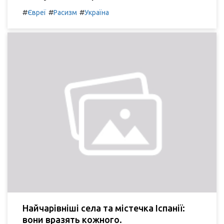
#
#
#
Євреї
Расизм
Україна
Найчарівніші села та містечка Іспанії:
вони вразять кожного.