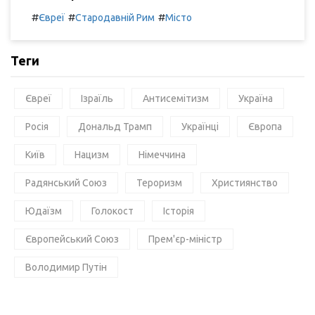
#
#
#
Євреї
Стародавній Рим
Місто
Теги
Євреї
Ізраїль
Антисемітизм
Україна
Росія
Дональд Трамп
Українці
Європа
Київ
Нацизм
Німеччина
Радянський Союз
Тероризм
Християнство
Юдаїзм
Голокост
Історія
Європейський Союз
Прем'єр-міністр
Володимир Путін