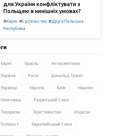
для України конфліктувати з
Польщею в нинішніх умовах?
#
#
#
Євреї
Суспільство
Друга Польська
Республіка
еги
Євреї
Ізраїль
Антисемітизм
Україна
Росія
Дональд Трамп
Українці
Європа
Київ
Нацизм
Німеччина
Радянський Союз
Тероризм
Християнство
Юдаїзм
Голокост
Європейський Союз