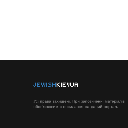
JEWISH
KIEVUA
Усі права захищені. При запозиченні матеріалів
обов'язковим є посилання на даний портал.