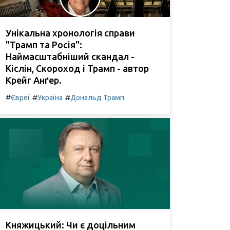
Унікальна хронологія справи
"Трамп та Росія":
Наймасштабніший скандал -
Кіслін, Скороход і Трамп - автор
Крейг Анґер.
#
#
#
Євреї
Україна
Дональд Трамп
Княжицький: Чи є доцільним