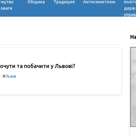
тецтво
Община
Традиция
Антисемитизм
політ
озваги
держ
управ
Н
чути та побачити у Львові?
#
т
Львів