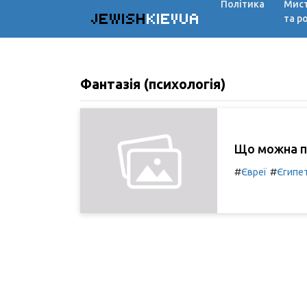
Політика
Мис
JEWISH
KIEVUA
та р
Фантазія (психологія)
Що можна по
#
#
Євреї
Єгипе