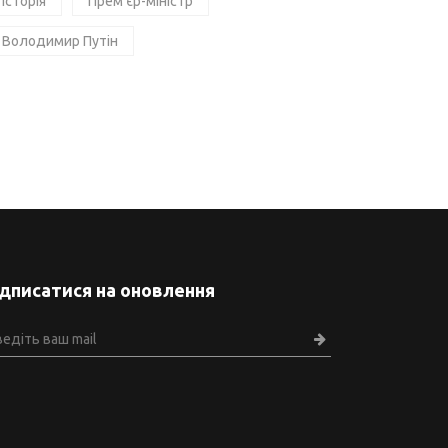
Історія
Прем'єр-міністр
Володимир Путін
ідписатися на оновлення