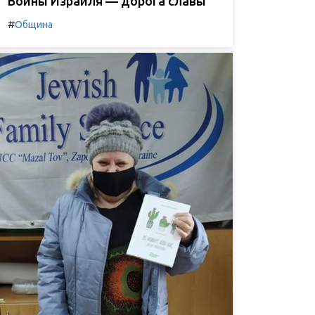
Воины Израиля — дорога славы
#
Община