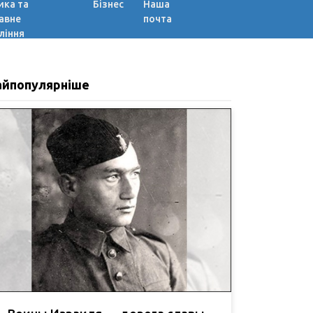
ика та
Бізнес
Наша
авне
почта
ління
айпопулярніше