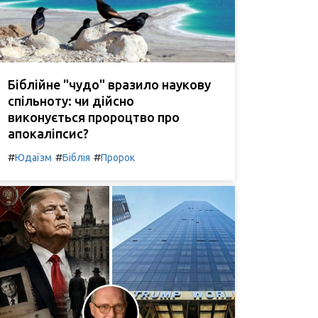
Біблійне "чудо" вразило наукову
спільноту: чи дійсно
виконується пророцтво про
апокаліпсис?
#
#
#
Юдаїзм
Біблія
Пророк