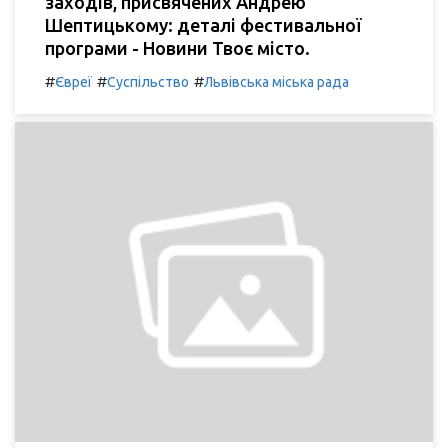
заходів, присвячених Андрею
Шептицькому: деталі фестивальної
програми - Новини Твоє місто.
#
#
#
Євреї
Суспільство
Львівська міська рада