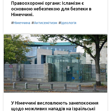
Правоохоронні органи: Ісламізм є
основною небезпекою для безпеки в
Німеччині.
#
#
#
Німеччина
Антисемітизм
Ідеологія
У Німеччині висловлюють занепокоєння
щодо можливих нападів на ізраїльські