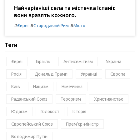
Найчарівніші села та містечка Іспанії:
вони вразять кожного.
#
#
#
Євреї
Стародавній Рим
Місто
Теги
Євреї
Ізраїль
Антисемітизм
Україна
Росія
Дональд Трамп
Українці
Європа
Київ
Нацизм
Німеччина
Радянський Союз
Тероризм
Християнство
Юдаїзм
Голокост
Історія
Європейський Союз
Прем'єр-міністр
Володимир Путін