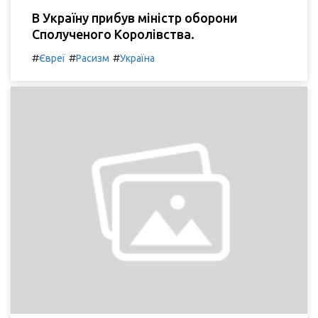
В Україну прибув міністр оборони
Сполученого Королівства.
#
#
#
Євреї
Расизм
Україна