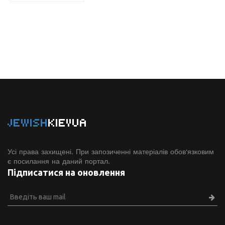
JEWISH
KIEVUA
Усі права захищені. При запозиченні матеріалів обов'язковим
є посилання на даний портал.
Підписатися на оновлення