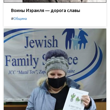
Воины Израиля — дорога славы
#
Община