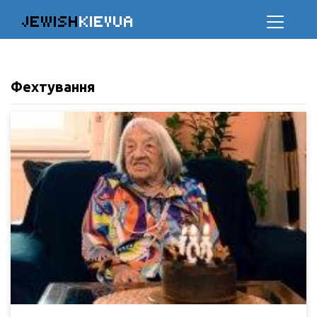
JEWISH
KIEVUA
Фехтування