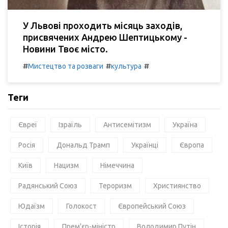
У Львові проходить місяць заходів,
присвячених Андрею Шептицькому -
Новини Твоє місто.
#
#
#
Мистецтво та розваги
культура
Теги
Євреї
Ізраїль
Антисемітизм
Україна
Росія
Дональд Трамп
Українці
Європа
Київ
Нацизм
Німеччина
Радянський Союз
Тероризм
Християнство
Юдаїзм
Голокост
Європейський Союз
Історія
Прем'єр-міністр
Володимир Путін