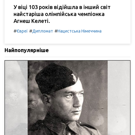
У віці 103 років відійшла в інший світ
найстаріша олімпійська чемпіонка
Агнеш Келеті.
#
#
#
Євреї
Дипломат
Нацистська Німеччина
Найпопулярніше