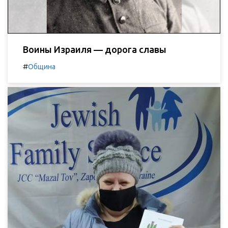
Воины Израиля — дорога славы
#
Община