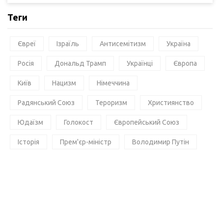
Теги
Євреї
Ізраїль
Антисемітизм
Україна
Росія
Дональд Трамп
Українці
Європа
Київ
Нацизм
Німеччина
Радянський Союз
Тероризм
Християнство
Юдаїзм
Голокост
Європейський Союз
Історія
Прем'єр-міністр
Володимир Путін