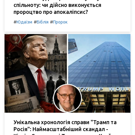
спільноту: чи дійсно виконується
пророцтво про апокаліпсис?
#
#
#
Юдаїзм
Біблія
Пророк
Унікальна хронологія справи "Трамп та
Росія": Наймасштабніший скандал -