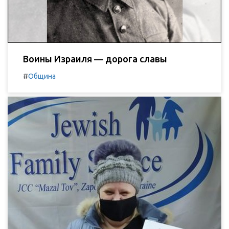
Воины Израиля — дорога славы
#
Община