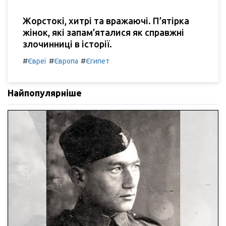
Жорстокі, хитрі та вражаючі. П’ятірка
жінок, які запам’яталися як справжні
злочинниці в історії.
#
#
#
Євреї
Європа
Єгипет
Найпопулярніше