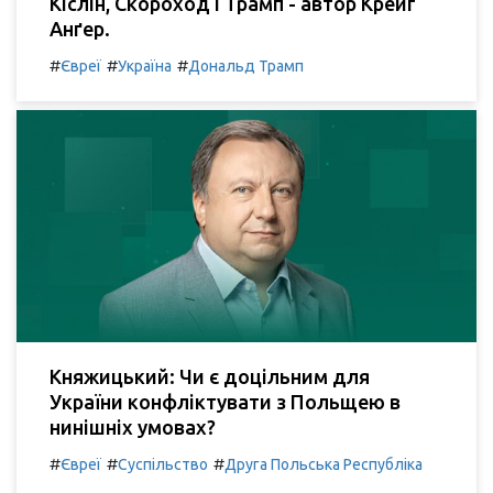
Кіслін, Скороход і Трамп - автор Крейг
Анґер.
#
#
#
Євреї
Україна
Дональд Трамп
Княжицький: Чи є доцільним для
України конфліктувати з Польщею в
нинішніх умовах?
#
#
#
Євреї
Суспільство
Друга Польська Республіка