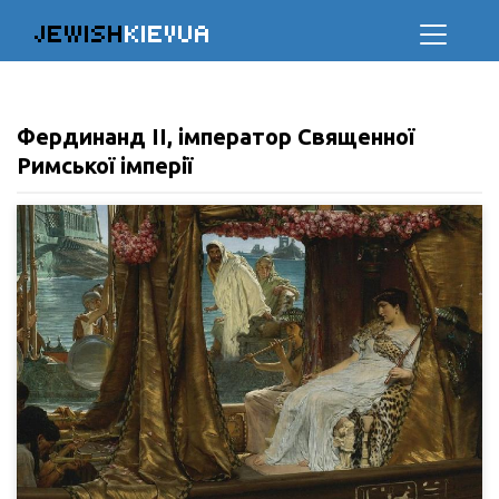
JEWISH
KIEVUA
Фердинанд II, імператор Священної
Римської імперії