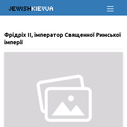
JEWISH
KIEVUA
Фрідріх II, імператор Священної Римської
імперії