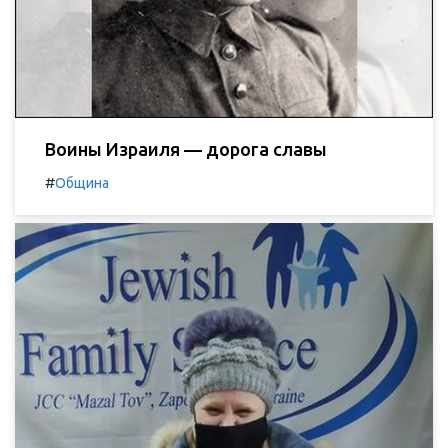
Воины Израиля — дорога славы
#
Община