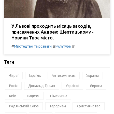
У Львові проходить місяць заходів,
присвячених Андрею Шептицькому -
Новини Твоє місто.
#
#
#
Мистецтво та розваги
культура
Теги
Євреї
Ізраїль
Антисемітизм
Україна
Росія
Дональд Трамп
Українці
Європа
Київ
Нацизм
Німеччина
Радянський Союз
Тероризм
Християнство