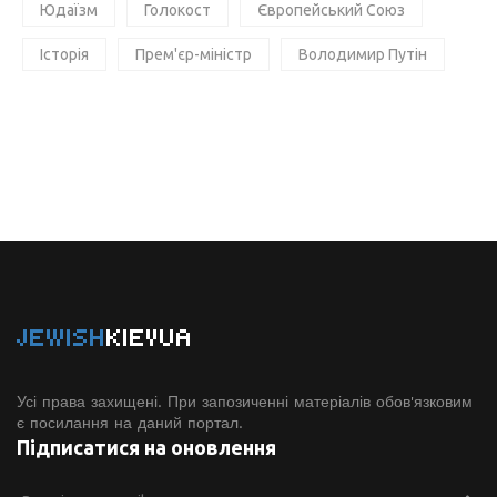
Юдаїзм
Голокост
Європейський Союз
Історія
Прем'єр-міністр
Володимир Путін
JEWISH
KIEVUA
Усі права захищені. При запозиченні матеріалів обов'язковим
є посилання на даний портал.
Підписатися на оновлення