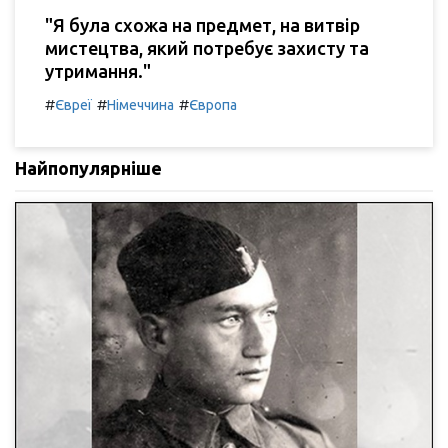
"Я була схожа на предмет, на витвір
мистецтва, який потребує захисту та
утримання."
#
#
#
Євреї
Німеччина
Європа
Найпопулярніше