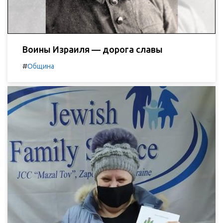
Воины Израиля — дорога славы
#
Община