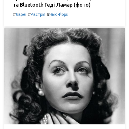
та Bluetooth Геді Ламар (фото)
#
#
#
Євреї
Австрія
Нью-Йорк