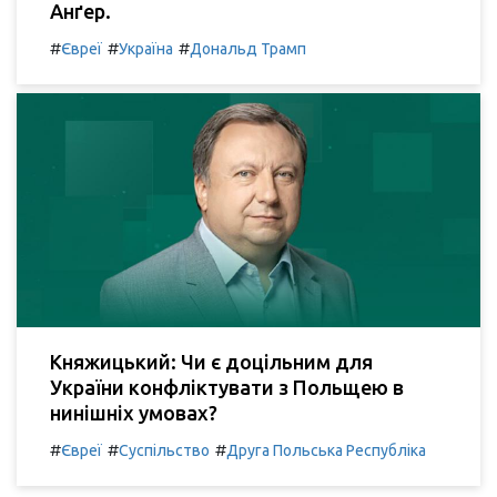
Анґер.
#
#
#
Євреї
Україна
Дональд Трамп
Княжицький: Чи є доцільним для
України конфліктувати з Польщею в
нинішніх умовах?
#
#
#
Євреї
Суспільство
Друга Польська Республіка