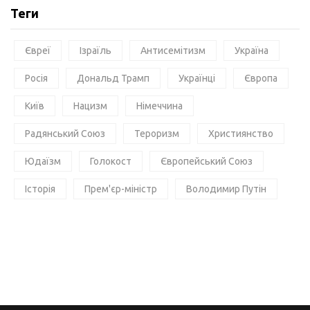
Теги
Євреї
Ізраїль
Антисемітизм
Україна
Росія
Дональд Трамп
Українці
Європа
Київ
Нацизм
Німеччина
Радянський Союз
Тероризм
Християнство
Юдаїзм
Голокост
Європейський Союз
Історія
Прем'єр-міністр
Володимир Путін