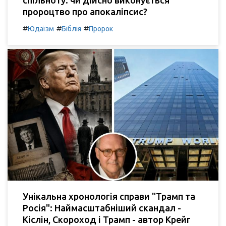
спільноту: чи дійсно виконується
пророцтво про апокаліпсис?
#
#
#
Юдаїзм
Біблія
Пророк
Унікальна хронологія справи "Трамп та
Росія": Наймасштабніший скандал -
Кіслін, Скороход і Трамп - автор Крейг