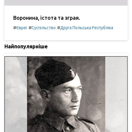
Воронина, істота та зграя.
#
#
#
Євреї
Суспільство
Друга Польська Республіка
Найпопулярніше