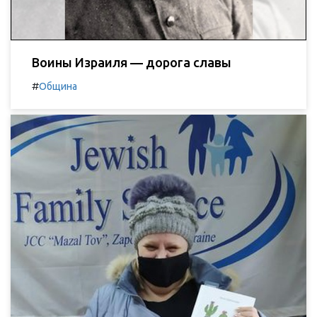
Воины Израиля — дорога славы
#
Община