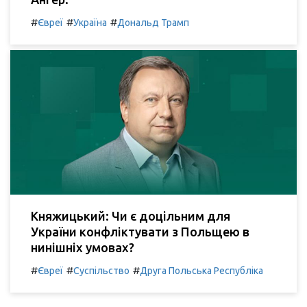
#
#
#
Євреї
Україна
Дональд Трамп
Княжицький: Чи є доцільним для
України конфліктувати з Польщею в
нинішніх умовах?
#
#
#
Євреї
Суспільство
Друга Польська Республіка