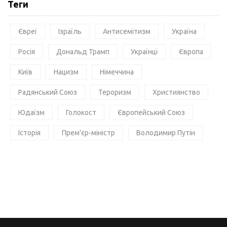
Теги
Євреї
Ізраїль
Антисемітизм
Україна
Росія
Дональд Трамп
Українці
Європа
Київ
Нацизм
Німеччина
Радянський Союз
Тероризм
Християнство
Юдаїзм
Голокост
Європейський Союз
Історія
Прем'єр-міністр
Володимир Путін