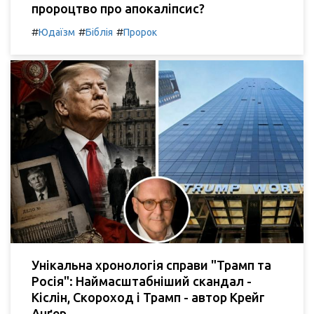
пророцтво про апокаліпсис?
#
#
#
Юдаїзм
Біблія
Пророк
Унікальна хронологія справи "Трамп та
Росія": Наймасштабніший скандал -
Кіслін, Скороход і Трамп - автор Крейг
Анґер.