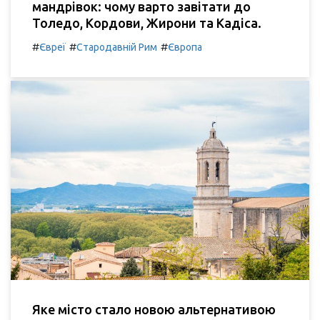
мандрівок: чому варто завітати до
Толедо, Кордови, Жирони та Кадіса.
#
#
#
Євреї
Стародавній Рим
Європа
Яке місто стало новою альтернативою