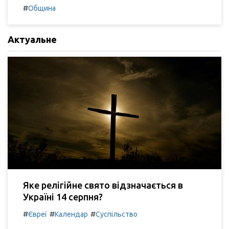
#
Община
Актуальне
Яке релігійне свято відзначається в
Україні 14 серпня?
#
#
#
Євреї
Календар
Суспільство