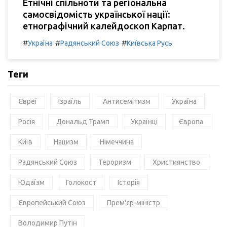
Етнічні спільноти та регіональна
самосвідомість української нації:
етнографічний калейдоскоп Карпат.
#
#
#
Україна
Радянський Союз
Київська Русь
Теги
Євреї
Ізраїль
Антисемітизм
Україна
Росія
Дональд Трамп
Українці
Європа
Київ
Нацизм
Німеччина
Радянський Союз
Тероризм
Християнство
Юдаїзм
Голокост
Історія
Європейський Союз
Прем'єр-міністр
Володимир Путін