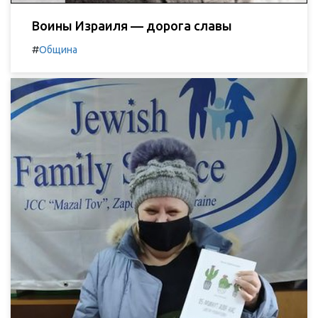
Воины Израиля — дорога славы
#
Община