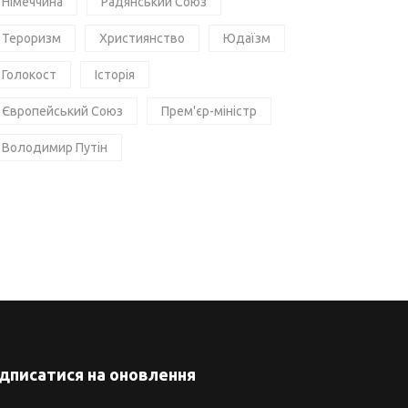
Німеччина
Радянський Союз
Тероризм
Християнство
Юдаїзм
Голокост
Історія
Європейський Союз
Прем'єр-міністр
Володимир Путін
ідписатися на оновлення