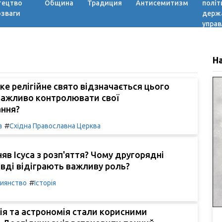
тецтво
Община
Традиция
Антисемитизм
політ
озваги
держ
управ
Н
яке релігійне свято відзначається цього
 важливо контролювати свої
ння?
#
а
Східна Православна Церква
няв Ісуса з розп'яття? Чому другорядні
авді відіграють важливу роль?
#
иянство
Історія
орія та астрономія стали корисними