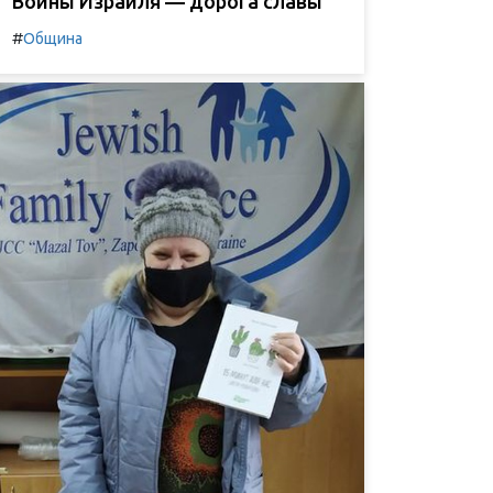
Воины Израиля — дорога славы
#
Община