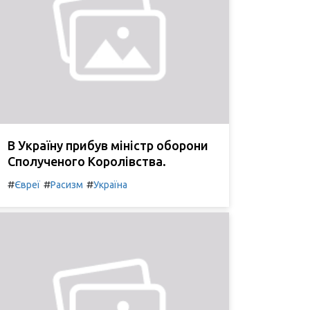
В Україну прибув міністр оборони
Сполученого Королівства.
#
#
#
Євреї
Расизм
Україна