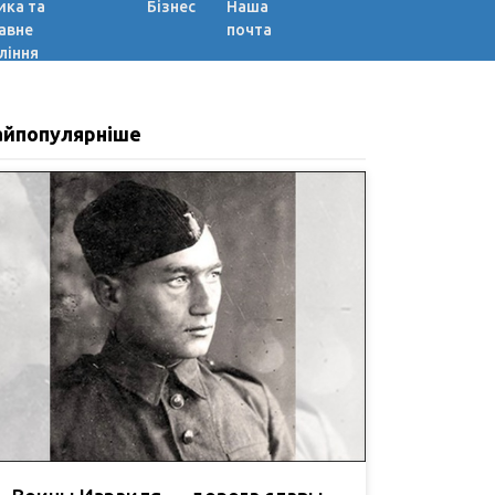
ика та
Бізнес
Наша
авне
почта
ління
айпопулярніше