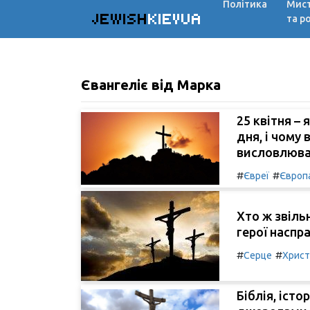
Політика
Мис
JEWISH
KIEVUA
та р
Євангеліє від Марка
25 квітня – 
дня, і чому
висловлюва
#
#
Євреї
Європ
Хто ж звіль
герої наспр
#
#
Серце
Христ
Біблія, іст