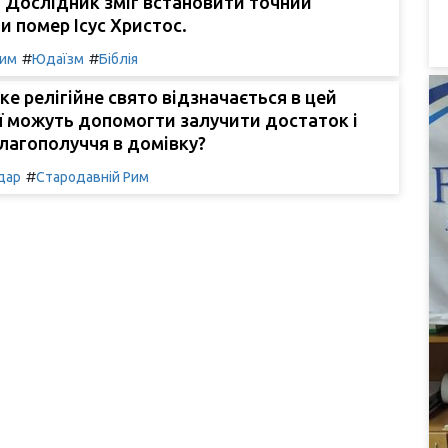
 Дослідник зміг встановити точний
и помер Ісус Христос.
#
#
Рим
Юдаїзм
Біблія
яке релігійне свято відзначається в цей
ії можуть допомогти залучити достаток і
лагополуччя в домівку?
#
дар
Стародавній Рим