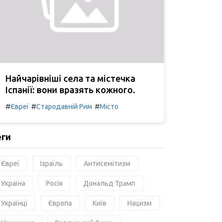
Найчарівніші села та містечка
Іспанії: вони вразять кожного.
#
#
#
Євреї
Стародавній Рим
Місто
еги
Євреї
Ізраїль
Антисемітизм
Україна
Росія
Дональд Трамп
Українці
Європа
Київ
Нацизм