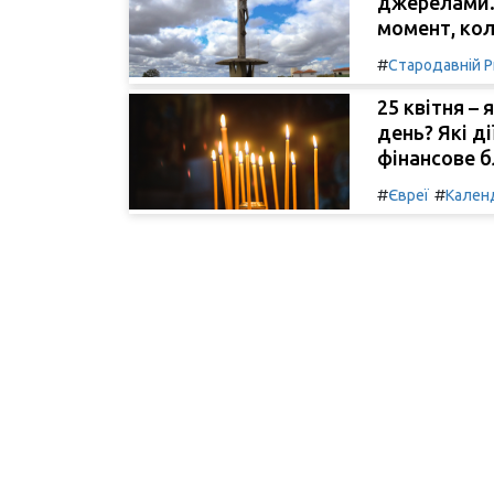
джерелами.
момент, кол
#
Стародавній 
25 квітня – 
день? Які д
фінансове б
#
#
Євреї
Кален