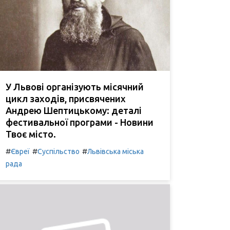
У Львові організують місячний
цикл заходів, присвячених
Андрею Шептицькому: деталі
фестивальної програми - Новини
Твоє місто.
#
#
#
Євреї
Суспільство
Львівська міська
рада