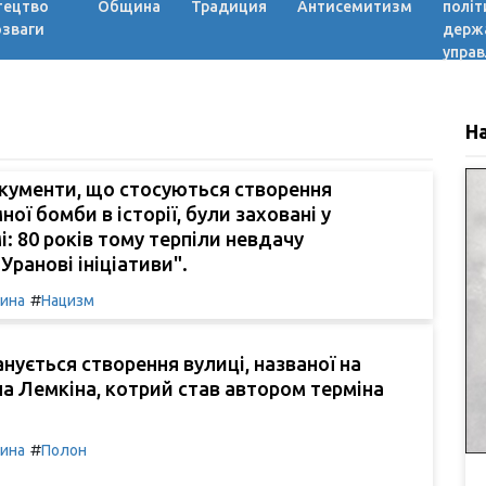
тецтво
Община
Традиция
Антисемитизм
політ
озваги
держ
управ
Н
кументи, що стосуються створення
ої бомби в історії, були заховані у
і: 80 років тому терпіли невдачу
Уранові ініціативи".
#
чина
Нацизм
анується створення вулиці, названої на
а Лемкіна, котрий став автором терміна
#
чина
Полон