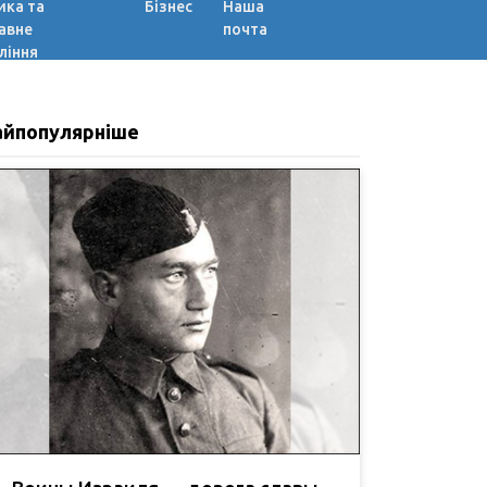
ика та
Бізнес
Наша
авне
почта
ління
айпопулярніше