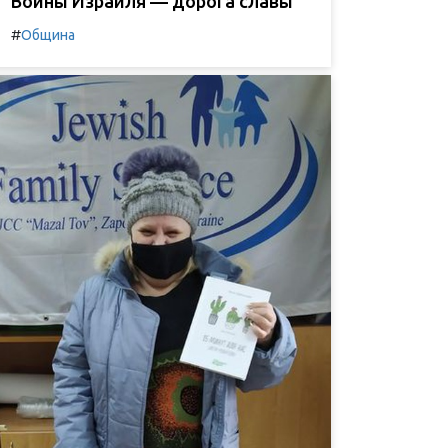
Воины Израиля — дорога славы
#
Община