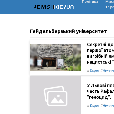
Політика
Мис
JEWISH
KIEVUA
та р
Гейдельберзький університет
Секретні до
першої атомн
вигрібній ям
нацистські "
#
#
Євреї
Німеч
У Львові пл
честь Рафал
"геноцид".
#
#
Євреї
Німеч