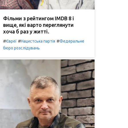
Фільми з рейтингом IMDB 8 і
вище, які варто переглянути
хоча б раз у житті.
#
#
#
Євреї
Нацистська партія
Федеральне
бюро розслідувань