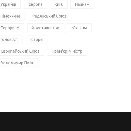
Українці
Європа
Київ
Нацизм
Німеччина
Радянський Союз
Тероризм
Християнство
Юдаїзм
Голокост
Історія
Європейський Союз
Прем'єр-міністр
Володимир Путін