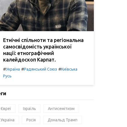
Етнічні спільноти та регіональна
самосвідомість української
нації: етнографічний
калейдоскоп Карпат.
#
#
#
Україна
Радянський Союз
Київська
Русь
еги
Євреї
Ізраїль
Антисемітизм
Україна
Росія
Дональд Трамп