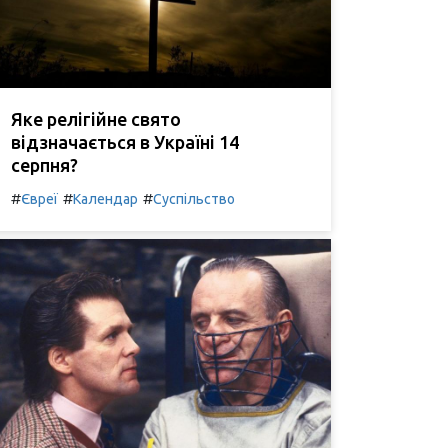
Яке релігійне свято
відзначається в Україні 14
серпня?
#
#
#
Євреї
Календар
Суспільство