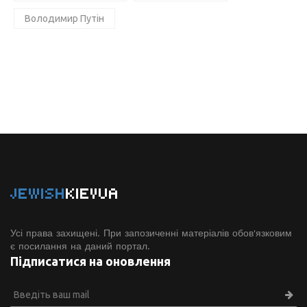
Володимир Путін
JEWISH
KIEVUA
Усі права захищені. При запозиченні матеріалів обов'язковим
є посилання на даний портал.
Підписатися на оновлення