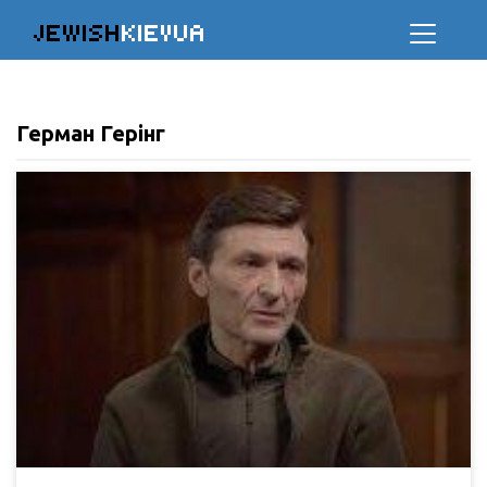
JEWISH
KIEVUA
Герман Герінг