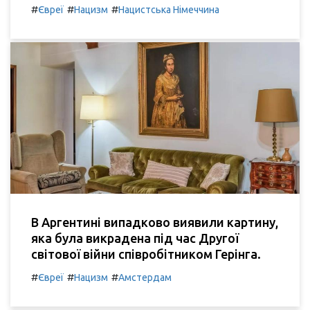
#
#
#
Євреї
Нацизм
Нацистська Німеччина
В Аргентині випадково виявили картину,
яка була викрадена під час Другої
світової війни співробітником Герінга.
#
#
#
Євреї
Нацизм
Амстердам