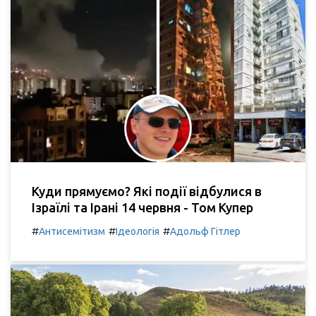
Куди прямуємо? Які події відбулися в
Ізраїлі та Ірані 14 червня - Том Купер
#
#
#
Антисемітизм
Ідеологія
Адольф Гітлер