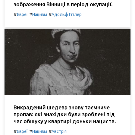
зображення Вінниці в період окупації.
#
#
#
Євреї
Нацизм
Адольф Гітлер
Викрадений шедевр знову таємниче
пропав: які знахідки були зроблені під
час обшуку у квартирі доньки нациста.
#
#
#
Євреї
Нацизм
Австрія