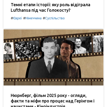
Темні етапи історії: яку роль відіграла
Lufthansa під час Голокосту?
#
#
#
Євреї
Німеччина
Суспільство
Нюрнберг, фільм 2025 року - огляди,
факти та міфи про процес над Герінгом і
нацистами - Кіноіндустрія.