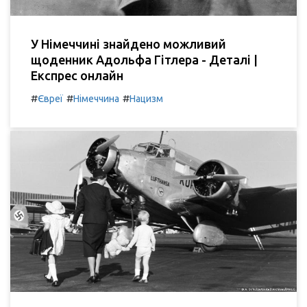
У Німеччині знайдено можливий
щоденник Адольфа Гітлера - Деталі |
Експрес онлайн
#
#
#
Євреї
Німеччина
Нацизм