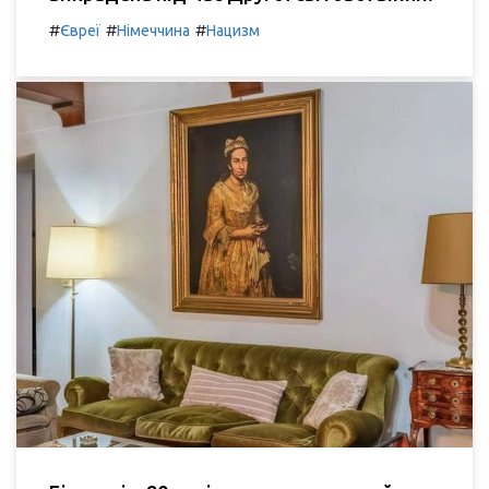
#
#
#
Євреї
Німеччина
Нацизм