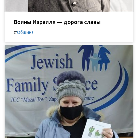
Воины Израиля — дорога славы
#
Община