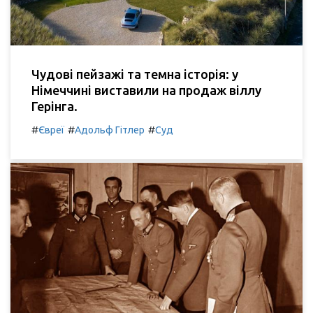
Чудові пейзажі та темна історія: у
Німеччині виставили на продаж віллу
Герінга.
#
#
#
Євреї
Адольф Гітлер
Суд