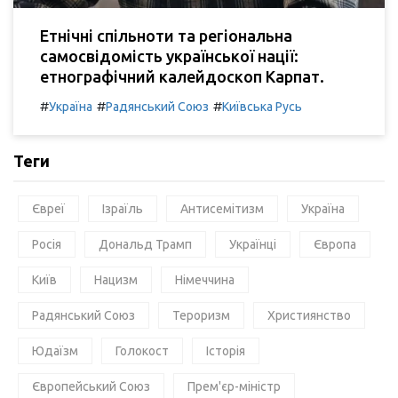
Етнічні спільноти та регіональна
самосвідомість української нації:
етнографічний калейдоскоп Карпат.
#
#
#
Україна
Радянський Союз
Київська Русь
Теги
Євреї
Ізраїль
Антисемітизм
Україна
Росія
Дональд Трамп
Українці
Європа
Київ
Нацизм
Німеччина
Радянський Союз
Тероризм
Християнство
Юдаїзм
Голокост
Історія
Європейський Союз
Прем'єр-міністр