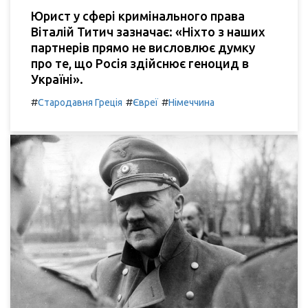
Юрист у сфері кримінального права
Віталій Титич зазначає: «Ніхто з наших
партнерів прямо не висловлює думку
про те, що Росія здійснює геноцид в
Україні».
#
#
#
Стародавня Греція
Євреї
Німеччина