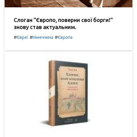
Слоган "Європо, поверни свої борги!"
знову став актуальним.
#
#
#
Євреї
Німеччина
Європа