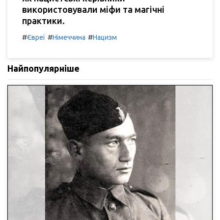
використовували міфи та магічні
практики.
#
#
#
Євреї
Німеччина
Нацизм
Найпопулярніше