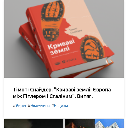
Тімоті Снайдер. "Криваві землі: Європа
між Гітлером і Сталіним". Витяг.
#
#
#
Євреї
Німеччина
Нацизм