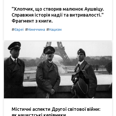
"Хлопчик, що створив малюнок Аушвіцу.
Справжня історія надії та витривалості."
Фрагмент з книги.
#
#
#
Євреї
Німеччина
Нацизм
Містичні аспекти Другої світової війни:
як нацистські керівники