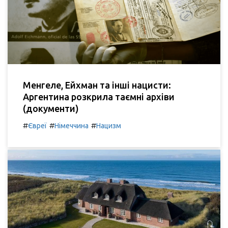
Менгеле, Ейхман та інші нацисти:
Аргентина розкрила таємні архіви
(документи)
#
#
#
Євреї
Німеччина
Нацизм