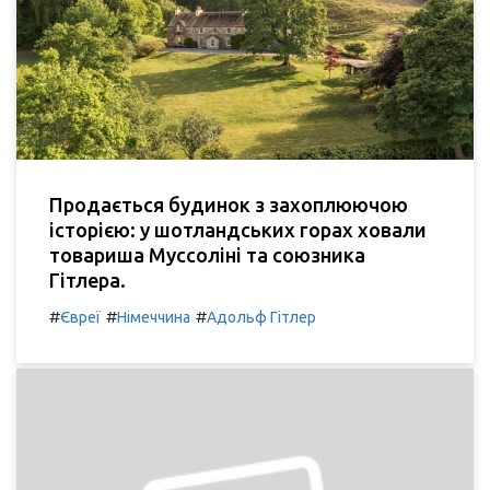
Продається будинок з захоплюючою
історією: у шотландських горах ховали
товариша Муссоліні та союзника
Гітлера.
#
#
#
Євреї
Німеччина
Адольф Гітлер