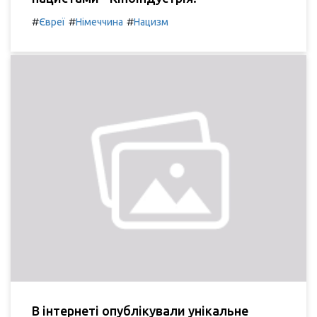
#
#
#
Євреї
Німеччина
Нацизм
В інтернеті опублікували унікальне