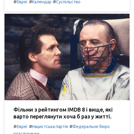
#
#
#
Євреї
Календар
Суспільство
Фільми з рейтингом IMDB 8 і вище, які
варто переглянути хоча б раз у житті.
#
#
#
Євреї
Нацистська партія
Федеральне бюро
розслідувань