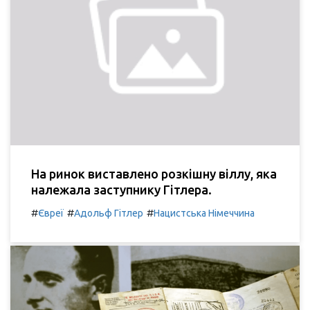
На ринок виставлено розкішну віллу, яка
належала заступнику Гітлера.
#
#
#
Євреї
Адольф Гітлер
Нацистська Німеччина